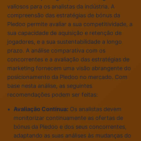
valiosos para os analistas da indústria. A
compreensão das estratégias de bónus da
Pledoo permite avaliar a sua competitividade, a
sua capacidade de aquisição e retenção de
jogadores, e a sua sustentabilidade a longo
prazo. A análise comparativa com os
concorrentes e a avaliação das estratégias de
marketing fornecem uma visão abrangente do
posicionamento da Pledoo no mercado. Com
base nesta análise, as seguintes
recomendações podem ser feitas:
Avaliação Contínua:
Os analistas devem
monitorizar continuamente as ofertas de
bónus da Pledoo e dos seus concorrentes,
adaptando as suas análises às mudanças do