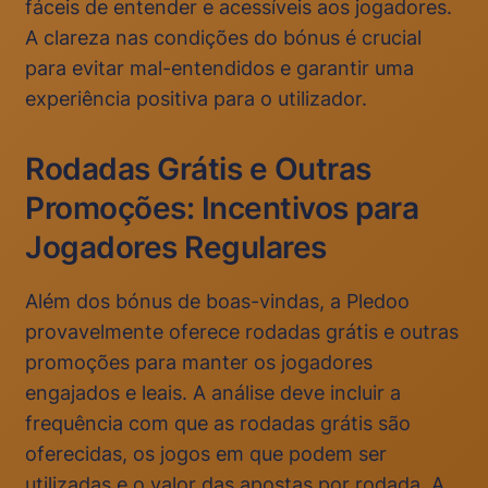
fáceis de entender e acessíveis aos jogadores.
A clareza nas condições do bónus é crucial
para evitar mal-entendidos e garantir uma
experiência positiva para o utilizador.
Rodadas Grátis e Outras
Promoções: Incentivos para
Jogadores Regulares
Além dos bónus de boas-vindas, a Pledoo
provavelmente oferece rodadas grátis e outras
promoções para manter os jogadores
engajados e leais. A análise deve incluir a
frequência com que as rodadas grátis são
oferecidas, os jogos em que podem ser
utilizadas e o valor das apostas por rodada. A