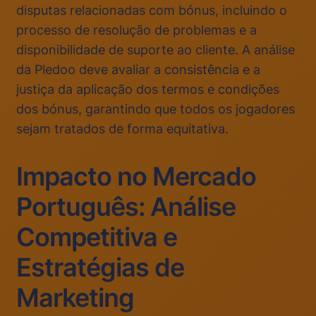
disputas relacionadas com bónus, incluindo o
processo de resolução de problemas e a
disponibilidade de suporte ao cliente. A análise
da Pledoo deve avaliar a consistência e a
justiça da aplicação dos termos e condições
dos bónus, garantindo que todos os jogadores
sejam tratados de forma equitativa.
Impacto no Mercado
Português: Análise
Competitiva e
Estratégias de
Marketing