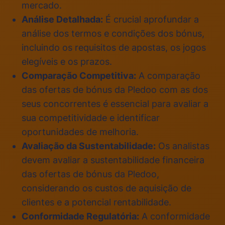
mercado.
Análise Detalhada:
É crucial aprofundar a
análise dos termos e condições dos bónus,
incluindo os requisitos de apostas, os jogos
elegíveis e os prazos.
Comparação Competitiva:
A comparação
das ofertas de bónus da Pledoo com as dos
seus concorrentes é essencial para avaliar a
sua competitividade e identificar
oportunidades de melhoria.
Avaliação da Sustentabilidade:
Os analistas
devem avaliar a sustentabilidade financeira
das ofertas de bónus da Pledoo,
considerando os custos de aquisição de
clientes e a potencial rentabilidade.
Conformidade Regulatória:
A conformidade