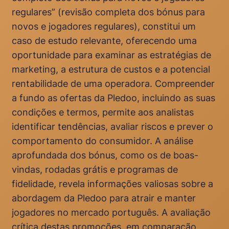
regulares” (revisão completa dos bónus para
novos e jogadores regulares), constitui um
caso de estudo relevante, oferecendo uma
oportunidade para examinar as estratégias de
marketing, a estrutura de custos e a potencial
rentabilidade de uma operadora. Compreender
a fundo as ofertas da Pledoo, incluindo as suas
condições e termos, permite aos analistas
identificar tendências, avaliar riscos e prever o
comportamento do consumidor. A análise
aprofundada dos bónus, como os de boas-
vindas, rodadas grátis e programas de
fidelidade, revela informações valiosas sobre a
abordagem da Pledoo para atrair e manter
jogadores no mercado português. A avaliação
crítica destas promoções, em comparação