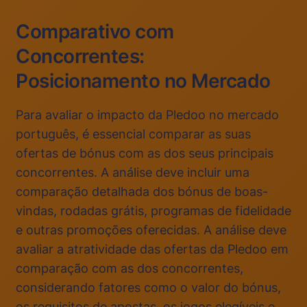
Comparativo com
Concorrentes:
Posicionamento no Mercado
Para avaliar o impacto da Pledoo no mercado
português, é essencial comparar as suas
ofertas de bónus com as dos seus principais
concorrentes. A análise deve incluir uma
comparação detalhada dos bónus de boas-
vindas, rodadas grátis, programas de fidelidade
e outras promoções oferecidas. A análise deve
avaliar a atratividade das ofertas da Pledoo em
comparação com as dos concorrentes,
considerando fatores como o valor do bónus,
os requisitos de apostas, os jogos elegíveis e