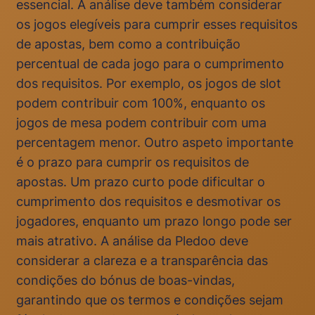
essencial. A análise deve também considerar
os jogos elegíveis para cumprir esses requisitos
de apostas, bem como a contribuição
percentual de cada jogo para o cumprimento
dos requisitos. Por exemplo, os jogos de slot
podem contribuir com 100%, enquanto os
jogos de mesa podem contribuir com uma
percentagem menor. Outro aspeto importante
é o prazo para cumprir os requisitos de
apostas. Um prazo curto pode dificultar o
cumprimento dos requisitos e desmotivar os
jogadores, enquanto um prazo longo pode ser
mais atrativo. A análise da Pledoo deve
considerar a clareza e a transparência das
condições do bónus de boas-vindas,
garantindo que os termos e condições sejam