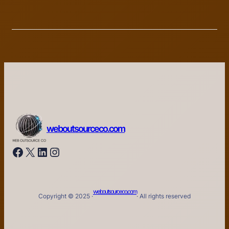
weboutsourceco.com
Facebook
X
LinkedIn
Instagram
weboutsourceco.com
Copyright © 2025 ·
· All rights reserved