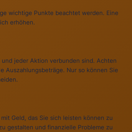
ige wichtige Punkte beachtet werden. Eine
ich erhöhen.
 und jeder Aktion verbunden sind. Achten
ale Auszahlungsbeträge. Nur so können Sie
meiden.
 mit Geld, das Sie sich leisten können zu
zu gestalten und finanzielle Probleme zu