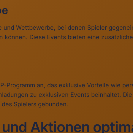
be
re und Wettbewerbe, bei denen Spieler gegenein
len können. Diese Events bieten eine zusätzlic
 VIP-Programm an, das exklusive Vorteile wie pe
ladungen zu exklusiven Events beinhaltet. Die
t des Spielers gebunden.
 und Aktionen optima