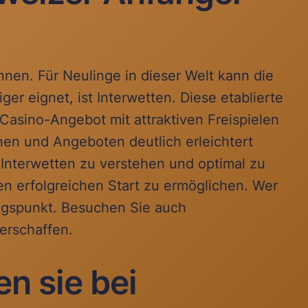
nnen. Für Neulinge in dieser Welt kann die
er eignet, ist Interwetten. Diese etablierte
Casino-Angebot mit attraktiven Freispielen
onen und Angeboten deutlich erleichtert
 Interwetten zu verstehen und optimal zu
en erfolgreichen Start zu ermöglichen. Wer
tiegspunkt. Besuchen Sie auch
verschaffen.
en sie bei