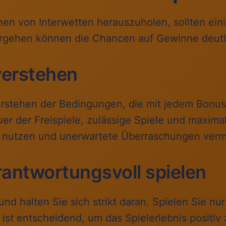
en von Interwetten herauszuholen, sollten ein
Vorgehen können die Chancen auf Gewinne deutl
verstehen
Verstehen der Bedingungen, die mit jedem Bonus
er der Freispiele, zulässige Spiele und maxim
tiv nutzen und unerwartete Überraschungen ver
rantwortungsvoll spielen
d halten Sie sich strikt daran. Spielen Sie nur
ist entscheidend, um das Spielerlebnis positiv 