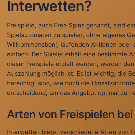
Interwetten?
Freispiele, auch Free Spins genannt, sind ei
Spielautomaten zu spielen, ohne eigenes Gel
Willkommensboni, laufenden Aktionen oder a
einfach: Der Spieler erhält eine bestimmte 
dieser Freispiele erzielt werden, werden d
Auszahlung möglich ist. Es ist wichtig, die 
berechtigt sind, wie hoch die Umsatzanforder
entscheidend, um das Angebot optimal zu nu
Arten von Freispielen bei
Interwetten bietet verschiedene Arten von F