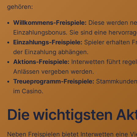
gehören:
Willkommens-Freispiele:
Diese werden neu
Einzahlungsbonus. Sie sind eine hervorra
Einzahlungs-Freispiele:
Spieler erhalten F
der Einzahlung abhängen.
Aktions-Freispiele:
Interwetten führt rege
Anlässen vergeben werden.
Treueprogramm-Freispiele:
Stammkunden we
im Casino.
Die wichtigsten Ak
Neben Freispielen bietet Interwetten eine V