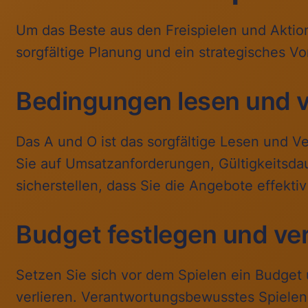
Um das Beste aus den Freispielen und Aktion
sorgfältige Planung und ein strategisches 
Bedingungen lesen und 
Das A und O ist das sorgfältige Lesen und 
Sie auf Umsatzanforderungen, Gültigkeitsdau
sicherstellen, dass Sie die Angebote effek
Budget festlegen und ve
Setzen Sie sich vor dem Spielen ein Budget un
verlieren. Verantwortungsbewusstes Spielen 