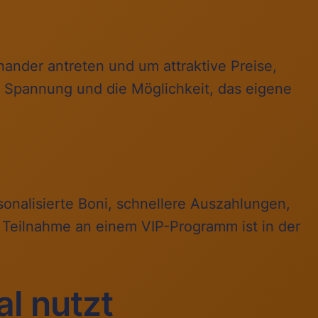
ander antreten und um attraktive Preise,
he Spannung und die Möglichkeit, das eigene
rsonalisierte Boni, schnellere Auszahlungen,
 Teilnahme an einem VIP-Programm ist in der
l nutzt