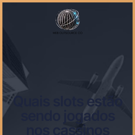
Quais slots estão
sendo jogados
nos cassinos