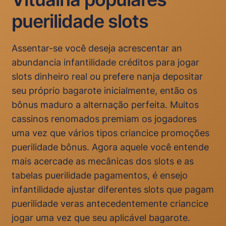
puerilidade slots
Assentar-se você deseja acrescentar an
abundancia infantilidade créditos para jogar
slots dinheiro real ou prefere nanja depositar
seu próprio bagarote inicialmente, então os
bônus maduro a alternação perfeita. Muitos
cassinos renomados premiam os jogadores
uma vez que vários tipos criancice promoções
puerilidade bônus. Agora aquele você entende
mais acercade as mecânicas dos slots e as
tabelas puerilidade pagamentos, é ensejo
infantilidade ajustar diferentes slots que pagam
puerilidade veras antecedentemente criancice
jogar uma vez que seu aplicável bagarote.