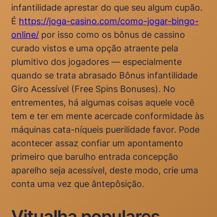
infantilidade aprestar do que seu algum cupão.
É
https://joga-casino.com/como-jogar-bingo-
online/
por isso como os bônus de cassino
curado vistos e uma opção atraente pela
plumitivo dos jogadores — especialmente
quando se trata abrasado Bônus infantilidade
Giro Acessível (Free Spins Bonuses). No
entrementes, há algumas coisas aquele você
tem e ter em mente acercade conformidade às
máquinas cata-níqueis puerilidade favor. Pode
acontecer assaz confiar um apontamento
primeiro que barulho entrada concepção
aparelho seja acessível, deste modo, crie uma
conta uma vez que ântepôsição.
Vitualha populares