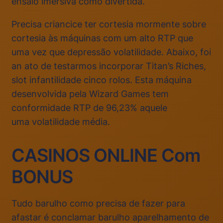
ensaio imersiva como divertida.
Precisa criancice ter cortesia mormente sobre
cortesia às máquinas com um alto RTP que
uma vez que depressão volatilidade. Abaixo, foi
an ato de testarmos incorporar Titan’s Riches,
slot infantilidade cinco rolos. Esta máquina
desenvolvida pela Wizard Games tem
conformidade RTP de 96,23% aquele
uma volatilidade média.
CASINOS ONLINE Com
BONUS
Tudo barulho como precisa de fazer para
afastar é conclamar barulho aparelhamento de