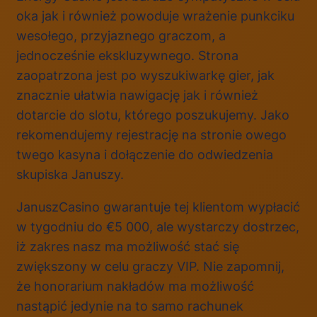
oka jak i również powoduje wrażenie punkciku
wesołego, przyjaznego graczom, a
jednocześnie ekskluzywnego. Strona
zaopatrzona jest po wyszukiwarkę gier, jak
znacznie ułatwia nawigację jak i również
dotarcie do slotu, którego poszukujemy. Jako
rekomendujemy rejestrację na stronie owego
twego kasyna i dołączenie do odwiedzenia
skupiska Januszy.
JanuszCasino gwarantuje tej klientom wypłacić
w tygodniu do €5 000, ale wystarczy dostrzec,
iż zakres nasz ma możliwość stać się
zwiększony w celu graczy VIP. Nie zapomnij,
że honorarium nakładów ma możliwość
nastąpić jedynie na to samo rachunek