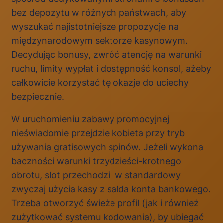
bez depozytu w różnych państwach, aby
wyszukać najistotniejsze propozycje na
międzynarodowym sektorze kasynowym.
Decydując bonusy, zwróć atencję na warunki
ruchu, limity wypłat i dostępność konsol, ażeby
całkowicie korzystać tę okazje do uciechy
bezpiecznie.
W uruchomieniu zabawy promocyjnej
nieświadomie przejdzie kobieta przy tryb
używania gratisowych spinów. Jeżeli wykona
baczności warunki trzydzieści-krotnego
obrotu, slot przechodzi w standardowy
zwyczaj użycia kasy z salda konta bankowego.
Trzeba otworzyć świeże profil (jak i również
zużytkować systemu kodowania), by ubiegać