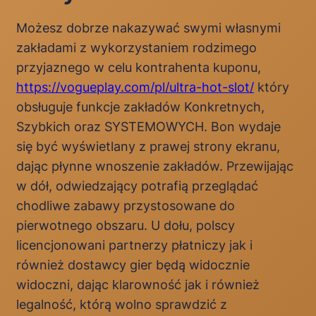
Możesz dobrze nakazywać swymi własnymi
zakładami z wykorzystaniem rodzimego
przyjaznego w celu kontrahenta kuponu,
https://vogueplay.com/pl/ultra-hot-slot/
który
obsługuje funkcje zakładów Konkretnych,
Szybkich oraz SYSTEMOWYCH. Bon wydaje
się być wyświetlany z prawej strony ekranu,
dając płynne wnoszenie zakładów. Przewijając
w dół, odwiedzający potrafią przeglądać
chodliwe zabawy przystosowane do
pierwotnego obszaru. U dołu, polscy
licencjonowani partnerzy płatniczy jak i
również dostawcy gier będą widocznie
widoczni, dając klarowność jak i również
legalność, którą wolno sprawdzić z