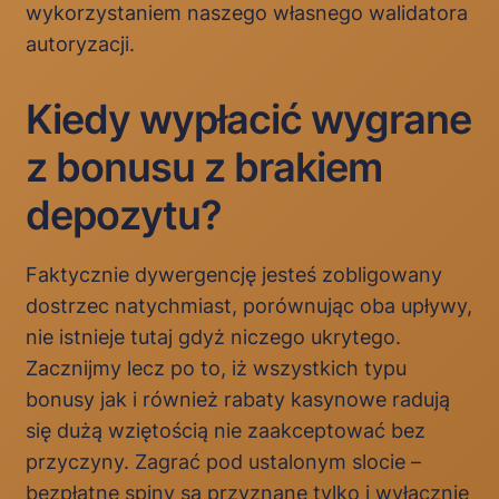
wykorzystaniem naszego własnego walidatora
autoryzacji.
Kiedy wypłacić wygrane
z bonusu z brakiem
depozytu?
Faktycznie dywergencję jesteś zobligowany
dostrzec natychmiast, porównując oba upływy,
nie istnieje tutaj gdyż niczego ukrytego.
Zacznijmy lecz po to, iż wszystkich typu
bonusy jak i również rabaty kasynowe radują
się dużą wziętością nie zaakceptować bez
przyczyny. Zagrać pod ustalonym slocie –
bezpłatne spiny są przyznane tylko i wyłącznie