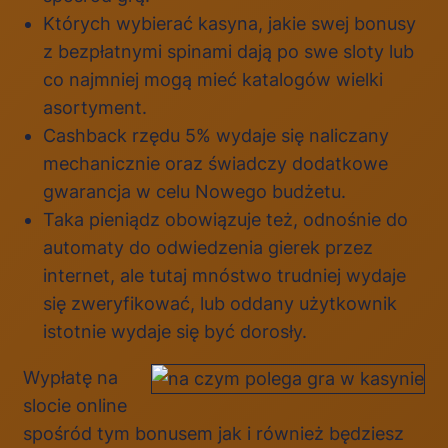
Których wybierać kasyna, jakie swej bonusy
z bezpłatnymi spinami dają po swe sloty lub
co najmniej mogą mieć katalogów wielki
asortyment.
Cashback rzędu 5% wydaje się naliczany
mechanicznie oraz świadczy dodatkowe
gwarancja w celu Nowego budżetu.
Taka pieniądz obowiązuje też, odnośnie do
automaty do odwiedzenia gierek przez
internet, ale tutaj mnóstwo trudniej wydaje
się zweryfikować, lub oddany użytkownik
istotnie wydaje się być dorosły.
Wypłatę na
slocie online
spośród tym bonusem jak i również będziesz