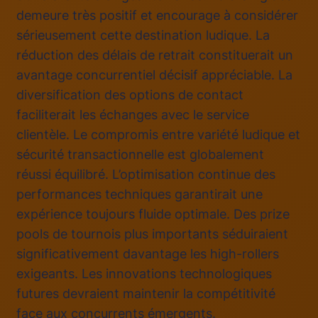
demeure très positif et encourage à considérer
sérieusement cette destination ludique. La
réduction des délais de retrait constituerait un
avantage concurrentiel décisif appréciable. La
diversification des options de contact
faciliterait les échanges avec le service
clientèle. Le compromis entre variété ludique et
sécurité transactionnelle est globalement
réussi équilibré. L’optimisation continue des
performances techniques garantirait une
expérience toujours fluide optimale. Des prize
pools de tournois plus importants séduiraient
significativement davantage les high-rollers
exigeants. Les innovations technologiques
futures devraient maintenir la compétitivité
face aux concurrents émergents.