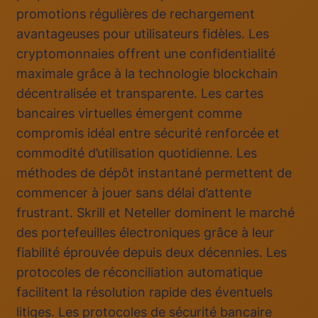
promotions régulières de rechargement
avantageuses pour utilisateurs fidèles. Les
cryptomonnaies offrent une confidentialité
maximale grâce à la technologie blockchain
décentralisée et transparente. Les cartes
bancaires virtuelles émergent comme
compromis idéal entre sécurité renforcée et
commodité d’utilisation quotidienne. Les
méthodes de dépôt instantané permettent de
commencer à jouer sans délai d’attente
frustrant. Skrill et Neteller dominent le marché
des portefeuilles électroniques grâce à leur
fiabilité éprouvée depuis deux décennies. Les
protocoles de réconciliation automatique
facilitent la résolution rapide des éventuels
litiges. Les protocoles de sécurité bancaire