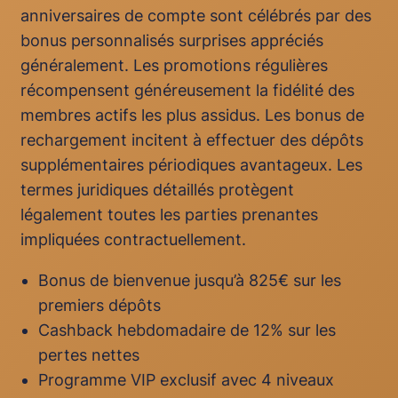
anniversaires de compte sont célébrés par des
bonus personnalisés surprises appréciés
généralement. Les promotions régulières
récompensent généreusement la fidélité des
membres actifs les plus assidus. Les bonus de
rechargement incitent à effectuer des dépôts
supplémentaires périodiques avantageux. Les
termes juridiques détaillés protègent
légalement toutes les parties prenantes
impliquées contractuellement.
Bonus de bienvenue jusqu’à 825€ sur les
premiers dépôts
Cashback hebdomadaire de 12% sur les
pertes nettes
Programme VIP exclusif avec 4 niveaux