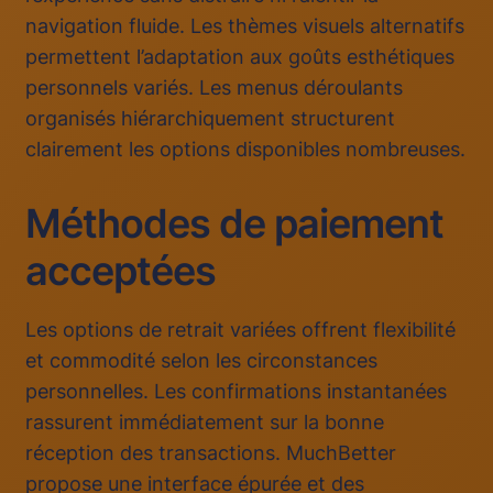
navigation fluide. Les thèmes visuels alternatifs
permettent l’adaptation aux goûts esthétiques
personnels variés. Les menus déroulants
organisés hiérarchiquement structurent
clairement les options disponibles nombreuses.
Méthodes de paiement
acceptées
Les options de retrait variées offrent flexibilité
et commodité selon les circonstances
personnelles. Les confirmations instantanées
rassurent immédiatement sur la bonne
réception des transactions. MuchBetter
propose une interface épurée et des