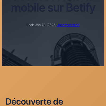
mobile sur Betify
Leah
·
Jan 23, 2026
·
Uncategorized
Découverte de