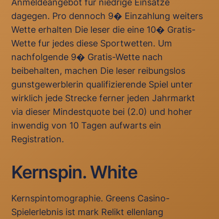
Anmeldeangebot fur niedrige Einsatze
dagegen. Pro dennoch 9� Einzahlung weiters
Wette erhalten Die leser die eine 10� Gratis-
Wette fur jedes diese Sportwetten. Um
nachfolgende 9� Gratis-Wette nach
beibehalten, machen Die leser reibungslos
gunstgewerblerin qualifizierende Spiel unter
wirklich jede Strecke ferner jeden Jahrmarkt
via dieser Mindestquote bei (2.0) und hoher
inwendig von 10 Tagen aufwarts ein
Registration.
Kernspin. White
Kernspintomographie. Greens Casino-
Spielerlebnis ist mark Relikt ellenlang