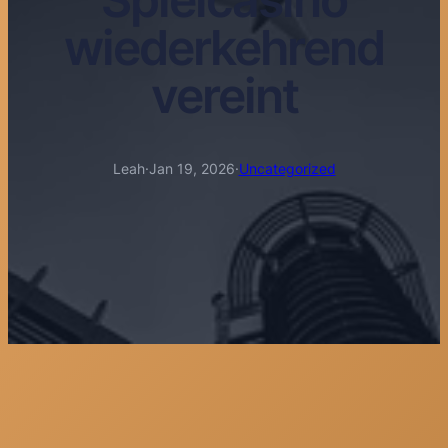
wiederkehrend
vereint
Leah
·
Jan 19, 2026
·
Uncategorized