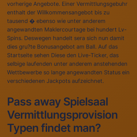
vorherige Angebote. Einer Vermittlungsgebuhr
enthalt der Willkommensangebot bis zu
tausend � ebenso wie unter anderem
angewandten Maklercourtage bei hundert Lv-
Spins. Deswegen handelt sera sich nun damit
dies gru?te Bonusangebot am Ball. Auf das
Startseite sehen Diese den Live-Ticker, das
selbige laufenden unter anderem anstehenden
Wettbewerbe so lange angewandten Status ein
verschiedenen Jackpots aufzeichnet.
Pass away Spielsaal
Vermittlungsprovision
Typen findet man?