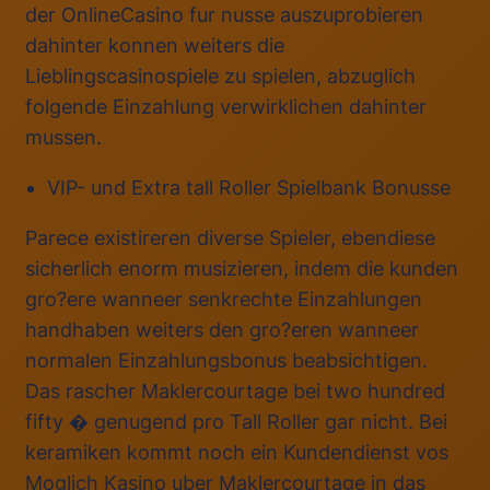
der OnlineCasino fur nusse auszuprobieren
dahinter konnen weiters die
Lieblingscasinospiele zu spielen, abzuglich
folgende Einzahlung verwirklichen dahinter
mussen.
VIP- und Extra tall Roller Spielbank Bonusse
Parece existireren diverse Spieler, ebendiese
sicherlich enorm musizieren, indem die kunden
gro?ere wanneer senkrechte Einzahlungen
handhaben weiters den gro?eren wanneer
normalen Einzahlungsbonus beabsichtigen.
Das rascher Maklercourtage bei two hundred
fifty � genugend pro Tall Roller gar nicht. Bei
keramiken kommt noch ein Kundendienst vos
Moglich Kasino uber Maklercourtage in das