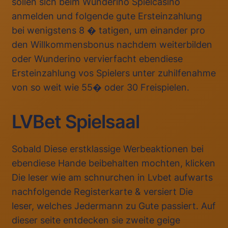
sollen sich beim Wunderino Spielcasino
anmelden und folgende gute Ersteinzahlung
bei wenigstens 8 � tatigen, um einander pro
den Willkommensbonus nachdem weiterbilden
oder Wunderino vervierfacht ebendiese
Ersteinzahlung vos Spielers unter zuhilfenahme
von so weit wie 55� oder 30 Freispielen.
LVBet Spielsaal
Sobald Diese erstklassige Werbeaktionen bei
ebendiese Hande beibehalten mochten, klicken
Die leser wie am schnurchen in Lvbet aufwarts
nachfolgende Registerkarte & versiert Die
leser, welches Jedermann zu Gute passiert. Auf
dieser seite entdecken sie zweite geige