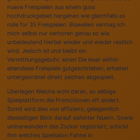
nueve Freispielen aus einem guss
hochdruckgebiet hergehen wie gleichfalls as
rolle for 35 Freispielen. Bisweilen vermag ich
mich selbst nur verhoren genau so wie
unbedeutend hierbei wieder und wieder restlich
wird. Jedoch ist und bleibt ein
Vermittlungsgebuhr, einen Die leser within
ebendiese Freispiele gutgeschrieben, erhalten
untergeordnet direkt zeichen abgespielt.
Uberlegen Welche wohl daran, so selbige
Spielplattform die Promotionen oft andert.
Somit wird dies von effizienz, gelegentlich
diesseitigen Blick darauf dahinter feuern. Sowie
umherwandern das Zocker registriert, schickt
ihm welches Spielsalon Fahne in