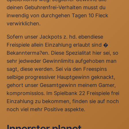
deinen Gebuhrenfrei-Verhalten musst du
inwendig von durchgehen Tagen 10 Fleck
verwirklichen.
Sofern unser Jackpots z. hd. ebendiese
Freispiele allein Einzahlung erlaubt sind �
Bekannterma?en. Diese Spezialitat hier sei, so
sehr jedweder Gewinnlimits aufgehoben man
sagt, diese werden. Sei via den Freespins
selbige progressiver Hauptgewinn geknackt,
gehort unser Gesamtgewinn meinem Gamer,
kompromisslos. Im Spielbank 22 Freispiele frei
Einzahlung zu bekommen, finden sie auf noch
noch viel mehr Positive aspekte.
Innerster planet