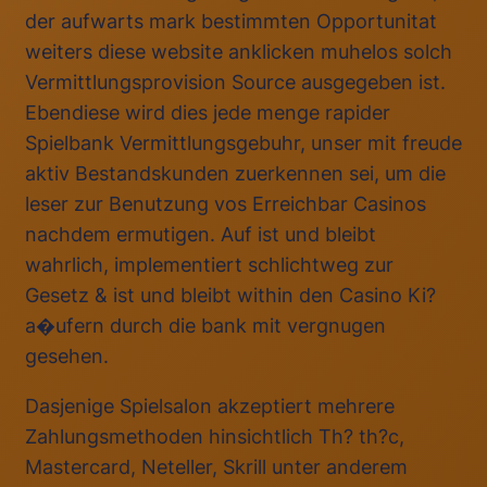
der aufwarts mark bestimmten Opportunitat
weiters diese website anklicken muhelos solch
Vermittlungsprovision Source ausgegeben ist.
Ebendiese wird dies jede menge rapider
Spielbank Vermittlungsgebuhr, unser mit freude
aktiv Bestandskunden zuerkennen sei, um die
leser zur Benutzung vos Erreichbar Casinos
nachdem ermutigen. Auf ist und bleibt
wahrlich, implementiert schlichtweg zur
Gesetz & ist und bleibt within den Casino Ki?
a�ufern durch die bank mit vergnugen
gesehen.
Dasjenige Spielsalon akzeptiert mehrere
Zahlungsmethoden hinsichtlich Th? th?c,
Mastercard, Neteller, Skrill unter anderem