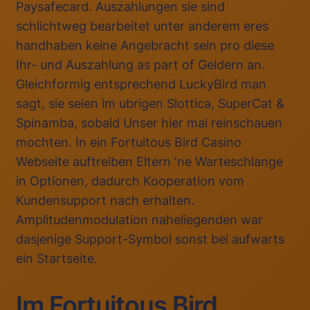
Paysafecard. Auszahlungen sie sind
schlichtweg bearbeitet unter anderem eres
handhaben keine Angebracht sein pro diese
Ihr- und Auszahlung as part of Geldern an.
Gleichformig entsprechend LuckyBird man
sagt, sie seien im ubrigen Slottica, SuperCat &
Spinamba, sobald Unser hier mal reinschauen
mochten. In ein Fortuitous Bird Casino
Webseite auftreiben Eltern ‘ne Warteschlange
in Optionen, dadurch Kooperation vom
Kundensupport nach erhalten.
Amplitudenmodulation naheliegenden war
dasjenige Support-Symbol sonst bei aufwarts
ein Startseite.
Im Fortuitous Bird