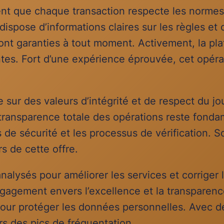
ent que chaque transaction respecte les normes 
spose d’informations claires sur les règles et c
sont garanties à tout moment. Activement, la pl
tes. Fort d’une expérience éprouvée, cet opérat
sur des valeurs d’intégrité et de respect du jou
la transparence totale des opérations reste fond
e sécurité et les processus de vérification. Sou
s de cette offre.
nalysés pour améliorer les services et corriger 
gagement envers l’excellence et la transparence
pour protéger les données personnelles. Avec d
rs des pics de fréquentation.