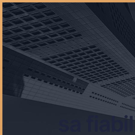
sa fiabi