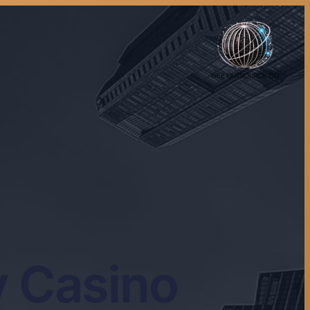
fy Casino