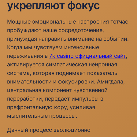
укрепляют фокус
Мощные эмоциональные настроения тотчас
пробуждают наше сосредоточение,
принуждая направить внимание на событии.
Когда мы чувствуем интенсивные
переживания в
7k casino официальный сайт
,
активируется симпатическая нейронная
система, которая поднимает показатель
внимательности и фокусировки. Амигдала,
центральная компонент чувственной
переработки, передает импульсы в
префронтальную кору, усиливая
мыслительные процессы.
Данный процесс эволюционно