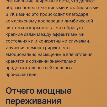
специальные нейронные сети, что делают
образы более отчетливыми и стабильными.
В 7К казино это происходит благодаря
комплексному кооперации лимбической
системы и коры мозга, что образует
крепкие связи между аффективными
состояниями и конкретными случаями.
Изучения демонстрируют, что
эмоционально насыщенные впечатления
хранятся в сознании значительно
продолжительнее нейтральных
происшествий.
Отчего мощные
переживания