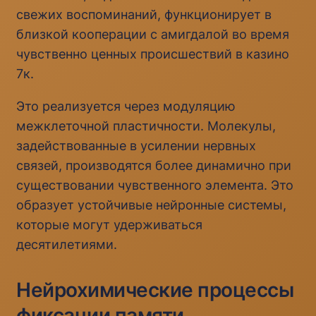
свежих воспоминаний, функционирует в
близкой кооперации с амигдалой во время
чувственно ценных происшествий в казино
7к.
Это реализуется через модуляцию
межклеточной пластичности. Молекулы,
задействованные в усилении нервных
связей, производятся более динамично при
существовании чувственного элемента. Это
образует устойчивые нейронные системы,
которые могут удерживаться
десятилетиями.
Нейрохимические процессы
фиксации памяти