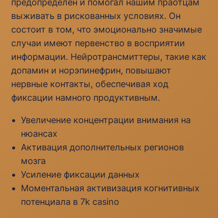
предопределен и помогал нашим праотцам
выживать в рискованных условиях. Он
состоит в том, что эмоционально значимые
случаи имеют первенство в восприятии
информации. Нейротрансмиттеры, такие как
допамин и норэпинефрин, повышают
нервные контакты, обеспечивая ход
фиксации намного продуктивным.
Увеличение концентрации внимания на
нюансах
Активация дополнительных регионов
мозга
Усиление фиксации данных
Моментальная активизация когнитивных
потенциала в 7k casino