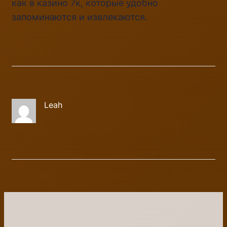
как в казино 7к, которые удобно
запоминаются и извлекаются.
Leah