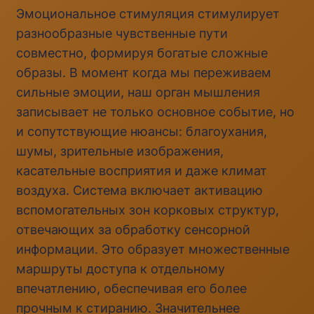
Эмоциональное стимуляция стимулирует
разнообразные чувственные пути
совместно, формируя богатые сложные
образы. В момент когда мы переживаем
сильные эмоции, наш орган мышления
записывает не только основное событие, но
и сопутствующие нюансы: благоухания,
шумы, зрительные изображения,
касательные восприятия и даже климат
воздуха. Система включает активацию
вспомогательных зон корковых структур,
отвечающих за обработку сенсорной
информации. Это образует множественные
маршруты доступа к отдельному
впечатлению, обеспечивая его более
прочным к стиранию. Значительнее