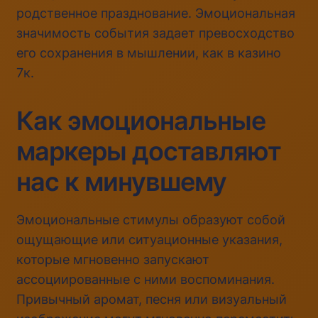
родственное празднование. Эмоциональная
значимость события задает превосходство
его сохранения в мышлении, как в казино
7к.
Как эмоциональные
маркеры доставляют
нас к минувшему
Эмоциональные стимулы образуют собой
ощущающие или ситуационные указания,
которые мгновенно запускают
ассоциированные с ними воспоминания.
Привычный аромат, песня или визуальный