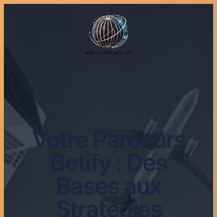
Votre Parcours
Betify : Des
Bases aux
Stratégies