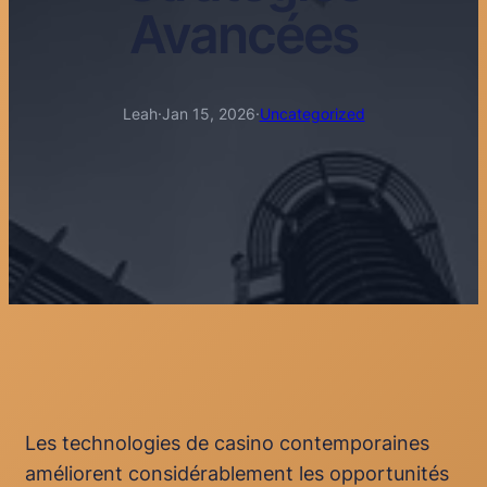
Avancées
Leah
·
Jan 15, 2026
·
Uncategorized
Les technologies de casino contemporaines
améliorent considérablement les opportunités