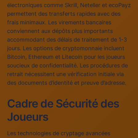
électroniques comme Skrill, Neteller et ecoPayz
permettent des transferts rapides avec des
frais minimaux. Les virements bancaires
conviennent aux dépôts plus importants
accommodant des délais de traitement de 1-3
jours. Les options de cryptomonnaie incluent
Bitcoin, Ethereum et Litecoin pour les joueurs
soucieux de confidentialité. Les procédures de
retrait nécessitent une vérification initiale via
des documents d’identité et preuve d’adresse.
Cadre de Sécurité des
Joueurs
Les technologies de cryptage avancées