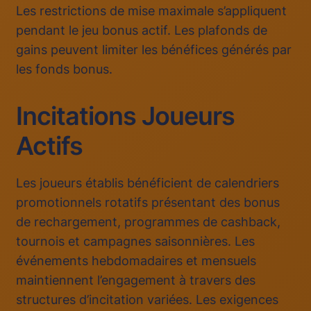
Les restrictions de mise maximale s’appliquent
pendant le jeu bonus actif. Les plafonds de
gains peuvent limiter les bénéfices générés par
les fonds bonus.
Incitations Joueurs
Actifs
Les joueurs établis bénéficient de calendriers
promotionnels rotatifs présentant des bonus
de rechargement, programmes de cashback,
tournois et campagnes saisonnières. Les
événements hebdomadaires et mensuels
maintiennent l’engagement à travers des
structures d’incitation variées. Les exigences