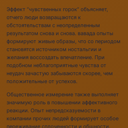
Эффект “чувственных горок” объясняет,
отчего люди возвращаются к
обстоятельствам с неопределенным
результатом снова и снова. вавада опыты
формируют живые образы, что со периодом
становятся источником ностальгии и
желания воссоздать впечатление. При
подобном неблагоприятные чувства от
неудач зачастую забываются скорее, чем
положительные от успехов.
Общественное измерение также выполняет
значимую роль в повышении аффективного
реакции. Опыт непредсказуемости в
компании прочих людей формирует особое
переживание сплоченности и общности.