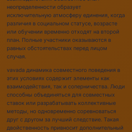
неопределенности образует
исключительную атмосферу единения, когда
различия в социальном статусе, возрасте
или обучении временно отходят на второй
план. Полные участники оказываются в
равных обстоятельствах перед лицом
случая.
vavada динамика совместного поведения в
этих условиях содержит элементы как
взаимодействия, так и соперничества. Люди
способны объединяться для совместных
ставок или разрабатывать коллективные
методы, но одновременно соревноваться
друг с другом за лучший следствие. Такая
двойственность привносит дополнительный