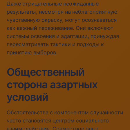
Даже отрицательные неожиданные
результаты, несмотря на неблагоприятную
чувственную окраску, могут осознаваться
как важный переживание. Они включают
системы освоения и адаптации, принуждая
пересматривать тактики и подходы к
принятию выборов.
Общественный
сторона азартных
условий
Обстоятельства с компонентом случайности
часто становятся центром социального
взаимодействия. Совместное опыт