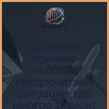
По какой
причине
человек
предпочитают
ситуации, где
многое зависит