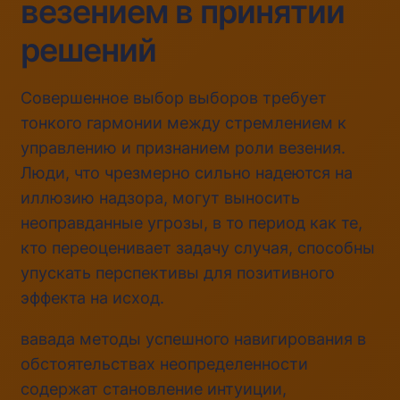
везением в принятии
решений
Совершенное выбор выборов требует
тонкого гармонии между стремлением к
управлению и признанием роли везения.
Люди, что чрезмерно сильно надеются на
иллюзию надзора, могут выносить
неоправданные угрозы, в то период как те,
кто переоценивает задачу случая, способны
упускать перспективы для позитивного
эффекта на исход.
вавада методы успешного навигирования в
обстоятельствах неопределенности
содержат становление интуиции,