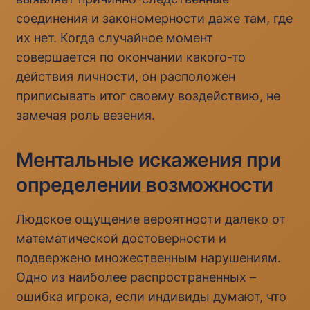
соединения и закономерности даже там, где
их нет. Когда случайное момент
совершается по окончании какого-то
действия личности, он расположен
приписывать итог своему воздействию, не
замечая роль везения.
Ментальные искажения при
определении возможности
Людское ощущение вероятности далеко от
математической достоверности и
подвержено множественным нарушениям.
Одно из наиболее распространенных –
ошибка игрока, если индивиды думают, что