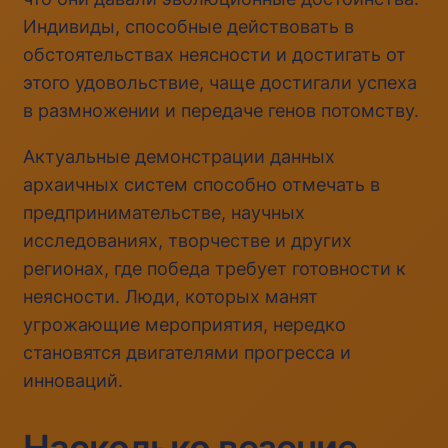
Индивиды, способные действовать в
обстоятельствах неясности и достигать от
этого удовольствие, чаще достигали успеха
в размножении и передаче генов потомству.
Актуальные демонстрации данных
архаичных систем способно отмечать в
предпринимательстве, научных
исследованиях, творчестве и других
регионах, где победа требует готовности к
неясности. Люди, которых манят
угрожающие мероприятия, нередко
становятся двигателями прогресса и
инноваций.