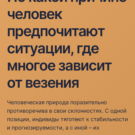
человек
предпочитают
ситуации, где
многое зависит
от везения
Человеческая природа поразительно
противоречива в свои склонностях. С одной
позиции, индивиды тяготеют к стабильности
и прогнозируемости, а с иной – их