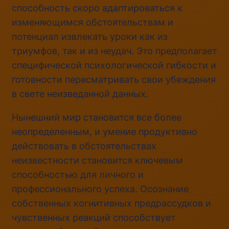
способность скоро адаптироваться к
изменяющимся обстоятельствам и
потенциал извлекать уроки как из
триумфов, так и из неудач. Это предполагает
специфической психологической гибкости и
готовности пересматривать свои убеждения
в свете неизведанной данных.
Нынешний мир становится все более
неопределенным, и умение продуктивно
действовать в обстоятельствах
неизвестности становится ключевым
способностью для личного и
профессионального успеха. Осознание
собственных когнитивных предрассудков и
чувственных реакций способствует