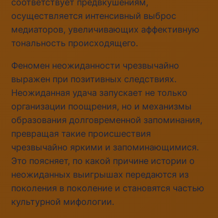
соответствует предвкушениям,
осуществляется интенсивный выброс
медиаторов, увеличивающих аффективную
тональность происходящего.
Феномен неожиданности чрезвычайно
выражен при позитивных следствиях.
Неожиданная удача запускает не только
организации поощрения, но и механизмы
образования долговременной запоминания,
превращая такие происшествия
чрезвычайно яркими и запоминающимися.
Это поясняет, по какой причине истории о
неожиданных выигрышах передаются из
поколения в поколение и становятся частью
культурной мифологии.