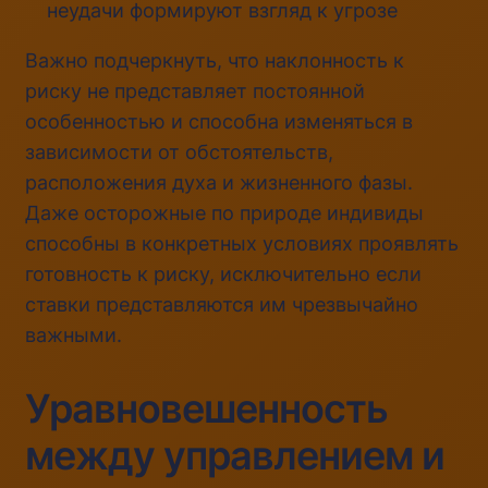
неудачи формируют взгляд к угрозе
Важно подчеркнуть, что наклонность к
риску не представляет постоянной
особенностью и способна изменяться в
зависимости от обстоятельств,
расположения духа и жизненного фазы.
Даже осторожные по природе индивиды
способны в конкретных условиях проявлять
готовность к риску, исключительно если
ставки представляются им чрезвычайно
важными.
Уравновешенность
между управлением и