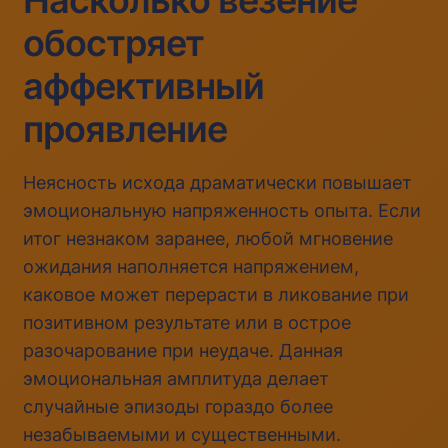
Насколько везение
обостряет
аффективный
проявление
Неясность исхода драматически повышает
эмоциональную напряженность опыта. Если
итог незнаком заранее, любой мгновение
ожидания наполняется напряжением,
каковое может перерасти в ликование при
позитивном результате или в острое
разочарование при неудаче. Данная
эмоциональная амплитуда делает
случайные эпизоды гораздо более
незабываемыми и существенными.