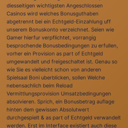
diesseitigen wichtigsten Angeschlossen
Casinos wird welches Bonusguthaben
abgetrennt bei ein Echtgeld-Einzahlung uff
unserem Bonuskonto verzeichnet. Seien wie
Gamer hierfur verpflichtet, vorrangig
besprochende Bonusbedingungen zu erfullen,
vorher ein Provision as part of Echtgeld
umgewandelt und freigeschaltet ist. Genau so
wie Sie es vielleicht schon von anderen
Spielsaal Boni uberblicken, sollen Welche
nebensachlich beim Reload
Vermittlungsprovision Umsatzbedingungen
absolvieren. Sprich, ein Bonusbetrag auflage
hinten dem gewissen Absolutwert
durchgespielt & as part of Echtgeld verwandelt
werden. Erst im Interface existiert auch diese