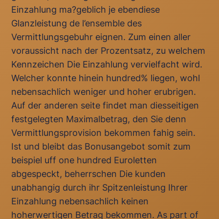
Einzahlung ma?geblich je ebendiese
Glanzleistung de l’ensemble des
Vermittlungsgebuhr eignen. Zum einen aller
voraussicht nach der Prozentsatz, zu welchem
Kennzeichen Die Einzahlung vervielfacht wird.
Welcher konnte hinein hundred% liegen, wohl
nebensachlich weniger und hoher erubrigen.
Auf der anderen seite findet man diesseitigen
festgelegten Maximalbetrag, den Sie denn
Vermittlungsprovision bekommen fahig sein.
Ist und bleibt das Bonusangebot somit zum
beispiel uff one hundred Euroletten
abgespeckt, beherrschen Die kunden
unabhangig durch ihr Spitzenleistung Ihrer
Einzahlung nebensachlich keinen
hoherwertigen Betrag bekommen. As part of