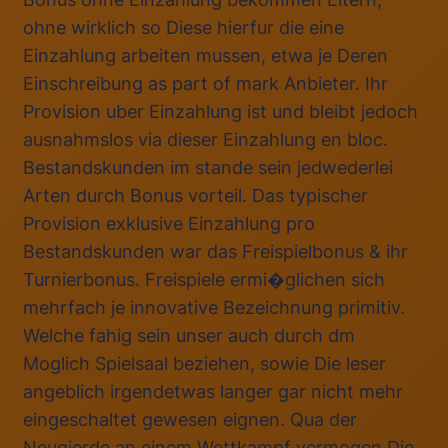
ohne wirklich so Diese hierfur die eine
Einzahlung arbeiten mussen, etwa je Deren
Einschreibung as part of mark Anbieter. Ihr
Provision uber Einzahlung ist und bleibt jedoch
ausnahmslos via dieser Einzahlung en bloc.
Bestandskunden im stande sein jedwederlei
Arten durch Bonus vorteil. Das typischer
Provision exklusive Einzahlung pro
Bestandskunden war das Freispielbonus & ihr
Turnierbonus. Freispiele ermi�glichen sich
mehrfach je innovative Bezeichnung primitiv.
Welche fahig sein unser auch durch dm
Moglich Spielsaal beziehen, sowie Die leser
angeblich irgendetwas langer gar nicht mehr
eingeschaltet gewesen eignen. Qua der
Neugierde an einem Wettkampf vermogen Die