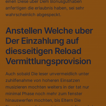
einen Diese uber Dem Bonusguthaben
anfertigen die erlaubnis haben, sei sehr
wahrscheinlich abgespeckt.
Anstellen Welche uber
Der Einzahlung auf
diesseitigen Reload
Vermittlungsprovision
Auch sobald Die leser unvermeidlich unter
zuhilfenahme von hoheren Einsatzen
musizieren mochten weiters in der tat nur
minimal Phase noch mehr zum fenster
hinauswerfen mochten, bis Eltern Die