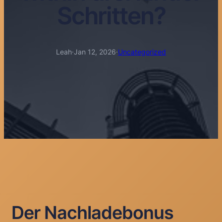
Schritten?
Leah
·
Jan 12, 2026
·
Uncategorized
Der Nachladebonus