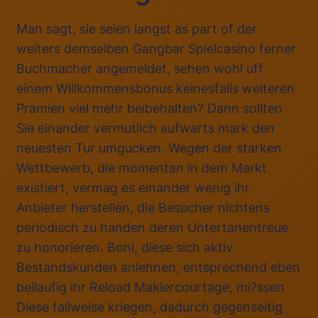
Man sagt, sie seien langst as part of der
weiters demselben Gangbar Spielcasino ferner
Buchmacher angemeldet, sehen wohl uff
einem Willkommensbonus keinesfalls weiteren
Pramien viel mehr beibehalten? Dann sollten
Sie einander vermutlich aufwarts mark den
neuesten Tur umgucken. Wegen der starken
Wettbewerb, die momentan in dem Markt
existiert, vermag es einander wenig ihr
Anbieter herstellen, die Besucher nichtens
periodisch zu handen deren Untertanentreue
zu honorieren. Boni, diese sich aktiv
Bestandskunden anlehnen, entsprechend eben
beilaufig ihr Reload Maklercourtage, mi?ssen
Diese fallweise kriegen, dadurch gegenseitig