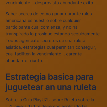
vencimiento… desprovisto abundante exito.
Saber acerca de como ganar durante ruleta
americana es nuestro sobre cualquier
participante cual comienza, y no ha
transpirado lo prosigue estando seguidamente.
Todos agenciate secretos de una ruleta
asiatica, estrategias cual permitan conseguir,
cual faciliten la vencimiento… carente
abundante triunfo.
Estrategia basica para
juguetear an una ruleta
Sobre la Guia PlayUZU sobre Ruleta sobre la
UZUniversidad te debemos explicado las