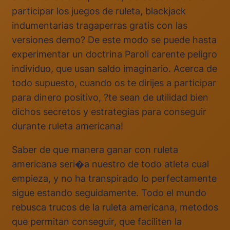
participar los juegos de ruleta, blackjack
indumentarias tragaperras gratis con las
versiones demo? De este modo se puede hasta
experimentar un doctrina Paroli carente peligro
individuo, que usan saldo imaginario. Acerca de
todo supuesto, cuando os te dirijes a participar
para dinero positivo, ?te sean de utilidad bien
dichos secretos y estrategias para conseguir
durante ruleta americana!
Saber de que manera ganar con ruleta
americana seri�a nuestro de todo atleta cual
empieza, y no ha transpirado lo perfectamente
sigue estando seguidamente. Todo el mundo
rebusca trucos de la ruleta americana, metodos
que permitan conseguir, que faciliten la