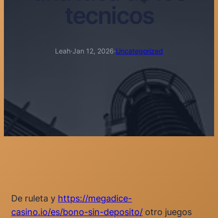
tecnicos
Leah
·
Jan 12, 2026
·
Uncategorized
De ruleta y
https://megadice-
casino.io/es/bono-sin-deposito/
otro juegos