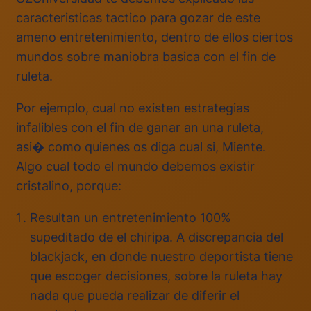
caracteristicas tactico para gozar de este
ameno entretenimiento, dentro de ellos ciertos
mundos sobre maniobra basica con el fin de
ruleta.
Por ejemplo, cual no existen estrategias
infalibles con el fin de ganar an una ruleta,
asi� como quienes os diga cual si, Miente.
Algo cual todo el mundo debemos existir
cristalino, porque:
Resultan un entretenimiento 100%
supeditado de el chiripa. A discrepancia del
blackjack, en donde nuestro deportista tiene
que escoger decisiones, sobre la ruleta hay
nada que pueda realizar de diferir el