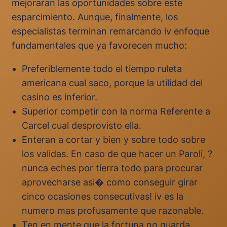
mejoraran las oportunidades sobre este
esparcimiento. Aunque, finalmente, los
especialistas terminan remarcando iv enfoque
fundamentales que ya favorecen mucho:
Preferiblemente todo el tiempo ruleta
americana cual saco, porque la utilidad del
casino es inferior.
Superior competir con la norma Referente a
Carcel cual desprovisto ella.
Enteran a cortar y bien y sobre todo sobre
los validas. En caso de que hacer un Paroli, ?
nunca eches por tierra todo para procurar
aprovecharse asi� como conseguir girar
cinco ocasiones consecutivas! iv es la
numero mas profusamente que razonable.
Ten en mente que la fortuna no guarda