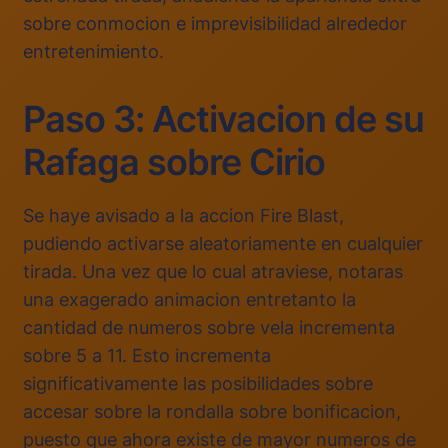
sobre conmocion e imprevisibilidad alrededor
entretenimiento.
Paso 3: Activacion de su
Rafaga sobre Cirio
Se haye avisado a la accion Fire Blast,
pudiendo activarse aleatoriamente en cualquier
tirada. Una vez que lo cual atraviese, notaras
una exagerado animacion entretanto la
cantidad de numeros sobre vela incrementa
sobre 5 a 11. Esto incrementa
significativamente las posibilidades sobre
accesar sobre la rondalla sobre bonificacion,
puesto que ahora existe de mayor numeros de