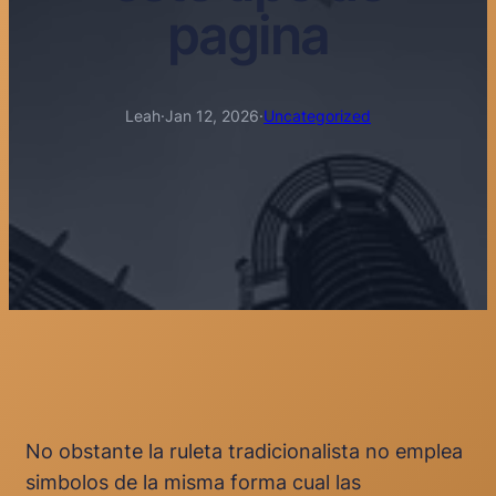
pagina
Leah
·
Jan 12, 2026
·
Uncategorized
No obstante la ruleta tradicionalista no emplea
simbolos de la misma forma cual las