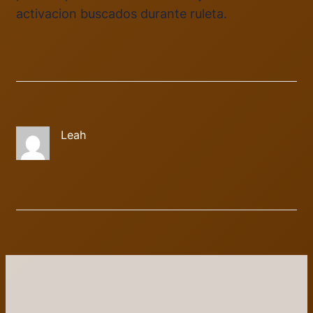
activacion buscados durante ruleta.
Leah