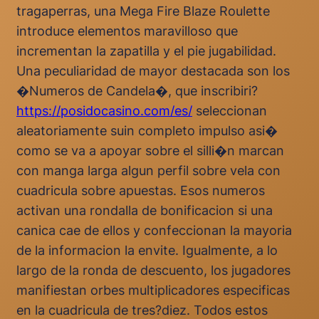
tragaperras, una Mega Fire Blaze Roulette
introduce elementos maravilloso que
incrementan la zapatilla y el pie jugabilidad.
Una peculiaridad de mayor destacada son los
�Numeros de Candela�, que inscribiri?
https://posidocasino.com/es/
seleccionan
aleatoriamente suin completo impulso asi�
como se va a apoyar sobre el silli�n marcan
con manga larga algun perfil sobre vela con
cuadricula sobre apuestas. Esos numeros
activan una rondalla de bonificacion si una
canica cae de ellos y confeccionan la mayoria
de la informacion la envite. Igualmente, a lo
largo de la ronda de descuento, los jugadores
manifiestan orbes multiplicadores especificas
en la cuadricula de tres?diez. Todos estos