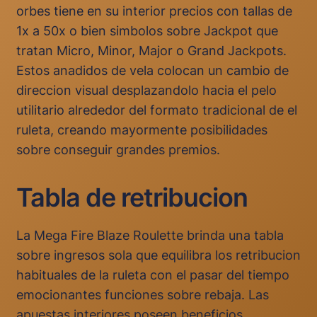
orbes tiene en su interior precios con tallas de
1x a 50x o bien simbolos sobre Jackpot que
tratan Micro, Minor, Major o Grand Jackpots.
Estos anadidos de vela colocan un cambio de
direccion visual desplazandolo hacia el pelo
utilitario alrededor del formato tradicional de el
ruleta, creando mayormente posibilidades
sobre conseguir grandes premios.
Tabla de retribucion
La Mega Fire Blaze Roulette brinda una tabla
sobre ingresos sola que equilibra los retribucion
habituales de la ruleta con el pasar del tiempo
emocionantes funciones sobre rebaja. Las
apuestas interiores poseen beneficios