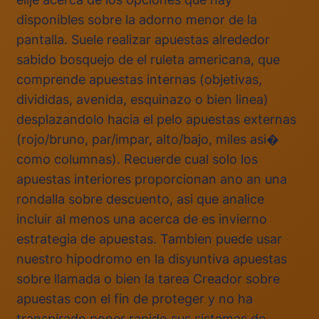
disponibles sobre la adorno menor de la
pantalla. Suele realizar apuestas alrededor
sabido bosquejo de el ruleta americana, que
comprende apuestas internas (objetivas,
divididas, avenida, esquinazo o bien linea)
desplazandolo hacia el pelo apuestas externas
(rojo/bruno, par/impar, alto/bajo, miles asi�
como columnas). Recuerde cual solo los
apuestas interiores proporcionan ano an una
rondalla sobre descuento, asi que analice
incluir al menos una acerca de es invierno
estrategia de apuestas. Tambien puede usar
nuestro hipodromo en la disyuntiva apuestas
sobre llamada o bien la tarea Creador sobre
apuestas con el fin de proteger y no ha
transpirado poner rapido sus sistemas de