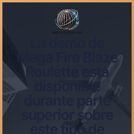
La demo de
Mega Fire Blaze
Roulette esta
disponible
durante parte
superior sobre
este tipo de