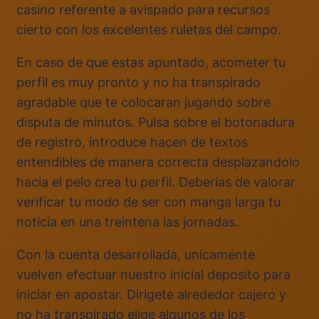
casino referente a avispado para recursos
cierto con los excelentes ruletas del campo.
En caso de que estas apuntado, acometer tu
perfil es muy pronto y no ha transpirado
agradable que te colocaran jugando sobre
disputa de minutos. Pulsa sobre el botonadura
de registro, introduce hacen de textos
entendibles de manera correcta desplazandolo
hacia el pelo crea tu perfil. Deberias de valorar
verificar tu modo de ser con manga larga tu
noticia en una treintena las jornadas.
Con la cuenta desarrollada, unicamente
vuelven efectuar nuestro inicial deposito para
iniciar en apostar. Dirigete alrededor cajero y
no ha transpirado elige algunos de los