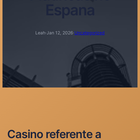
Espana
Leah
·
Jan 12, 2026
·
Uncategorized
Casino referente a