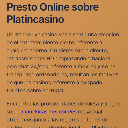
Presto Online sobre
Platincasino
Utilizando live casino vas a sentir una emocion
de el entretenimiento cierto referente a
cualquier adorno. Crupieres sobre directo,
retransmisiones HD desplazandolo hacia el
pelo chat 24/seis referente a moviles y no ha
transpirado ordenadores, resultan los motivos
de que los casinos referente a avispado
triunfen sobre Portugal.
Encuentra las probabilidades de ruleta y juegos
sobre
manekicasinos.com/es
mesa cual
ofrecemos junto a las mejores criterios de
casino acerca de directo, igual que Playtech y