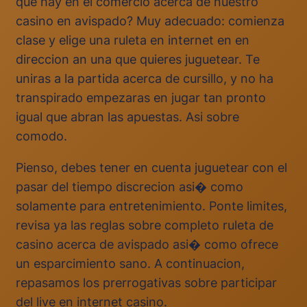
que hay en el comercio acerca de nuestro
casino en avispado? Muy adecuado: comienza
clase y elige una ruleta en internet en en
direccion an una que quieres juguetear. Te
uniras a la partida acerca de cursillo, y no ha
transpirado empezaras en jugar tan pronto
igual que abran las apuestas. Asi sobre
comodo.
Pienso, debes tener en cuenta juguetear con el
pasar del tiempo discrecion asi� como
solamente para entretenimiento. Ponte limites,
revisa ya las reglas sobre completo ruleta de
casino acerca de avispado asi� como ofrece
un esparcimiento sano. A continuacion,
repasamos los prerrogativas sobre participar
del live en internet casino.