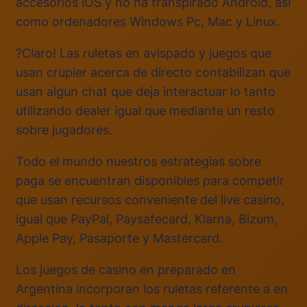
accesorios iOS y no ha transpirado Android, asi
como ordenadores Windows Pc, Mac y Linux.
?Claro! Las ruletas en avispado y juegos que
usan crupier acerca de directo contabilizan que
usan algun chat que deja interactuar lo tanto
utilizando dealer igual que mediante un resto
sobre jugadores.
Todo el mundo nuestros estrategias sobre
paga se encuentran disponibles para competir
que usan recursos conveniente del live casino,
igual que PayPal, Paysafecard, Klarna, Bizum,
Apple Pay, Pasaporte y Mastercard.
Los juegos de casino en preparado en
Argentina incorporan los ruletas referente a en