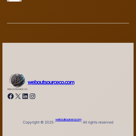
weboutsourceco.com
Facebook
X
LinkedIn
Instagram
weboutsourceco.com
Copyright © 2025 ·
· All rights reserved