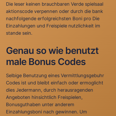
Die leser keinen brauchbaren Verde spielsaal
aktionscode verpennen oder durch die bank
nachfolgende erfolgreichsten Boni pro Die
Einzahlungen und Freispiele nutzlichkeit im
stande sein.
Genau so wie benutzt
male Bonus Codes
Selbige Benutzung eines Vermittlungsgebuhr
Codes ist und bleibt einfach oder ermoglicht
dies Jedermann, durch herausragenden
Angeboten hinsichtlich Freispielen,
Bonusguthaben unter anderem
Einzahlungsboni nach gewinnen. Um