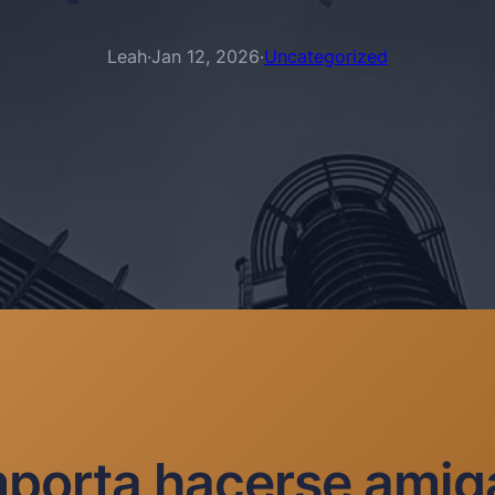
Leah
·
Jan 12, 2026
·
Uncategorized
importa hacerse amig