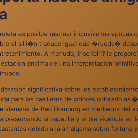
ta
ruleta es posible rastrear inclusive los epocas d
e el silli�n traduce igual que �rueda� desde 
ntretenimiento. A menudo, inscribiri? le proporc
estacion encima de una interpretacion primitiva 
tinuado.
ideracion significativa sobre los establecimiento
uida para las casilleros de colores colorado as
rbe alemana de Bad Homburg en mediados del sig
a preservando la zapatilla y el pie vigencia en
 bastantes debido a la amalgama sobre fortuna 