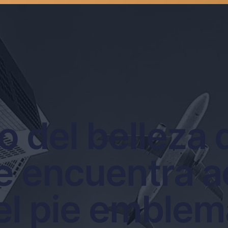
o del belleza 
e encuentra ac
 el pie emble