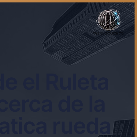
de el Ruleta
erca de la
matica rueda