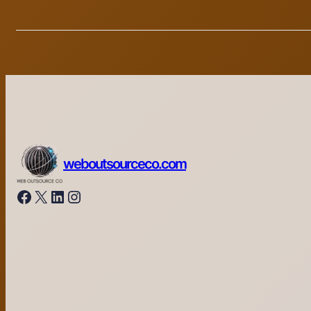
weboutsourceco.com
Facebook
X
LinkedIn
Instagram