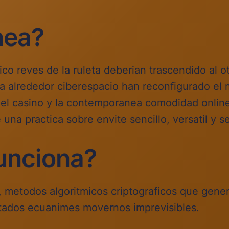
inea?
o reves de la ruleta deberian trascendido al otr
ta alrededor ciberespacio han reconfigurado el
el casino y la contemporanea comodidad online. U
 una practica sobre envite sencillo, versatil y s
unciona?
, metodos algoritmicos criptograficos que gen
ultados ecuanimes movernos imprevisibles.