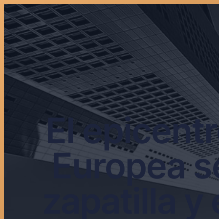
El epicentr
Europea s
zapatilla y