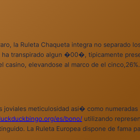
ta raro, la Ruleta Chaqueta integra no separado 
ha transpirado algun �00�, tipicamente presen
el casino, elevandose al marco de el cinco,26%.
as joviales meticulosidad asi� como numeradas 
/duckduckbingo.org/es/bono/
utilizando represen
stinguido. La Ruleta Europea dispone de fama pa