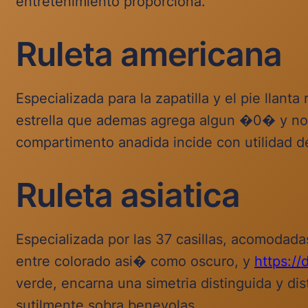
entretenimiento proporciona.
Ruleta americana
Especializada para la zapatilla y el pie llan
estrella que ademas agrega algun �0� y no 
compartimento anadida incide con utilidad d
Ruleta asiatica
Especializada por las 37 casillas, acomodad
entre colorado asi� como oscuro, y
https:/
verde, encarna una simetria distinguida y di
sutilmente sobra benevolas.