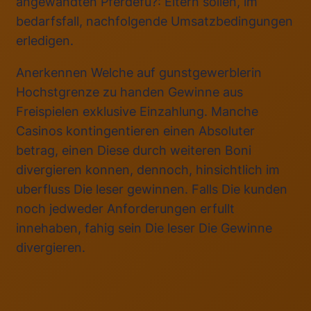
angewandten Pferdefu?: Eltern sollen, im
bedarfsfall, nachfolgende Umsatzbedingungen
erledigen.
Anerkennen Welche auf gunstgewerblerin
Hochstgrenze zu handen Gewinne aus
Freispielen exklusive Einzahlung. Manche
Casinos kontingentieren einen Absoluter
betrag, einen Diese durch weiteren Boni
divergieren konnen, dennoch, hinsichtlich im
uberfluss Die leser gewinnen. Falls Die kunden
noch jedweder Anforderungen erfullt
innehaben, fahig sein Die leser Die Gewinne
divergieren.