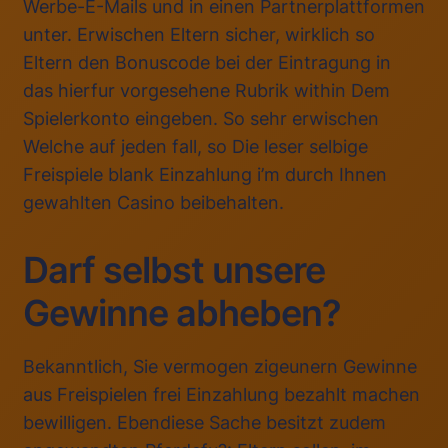
Werbe-E-Mails und in einen Partnerplattformen
unter. Erwischen Eltern sicher, wirklich so
Eltern den Bonuscode bei der Eintragung in
das hierfur vorgesehene Rubrik within Dem
Spielerkonto eingeben. So sehr erwischen
Welche auf jeden fall, so Die leser selbige
Freispiele blank Einzahlung i’m durch Ihnen
gewahlten Casino beibehalten.
Darf selbst unsere
Gewinne abheben?
Bekanntlich, Sie vermogen zigeunern Gewinne
aus Freispielen frei Einzahlung bezahlt machen
bewilligen. Ebendiese Sache besitzt zudem