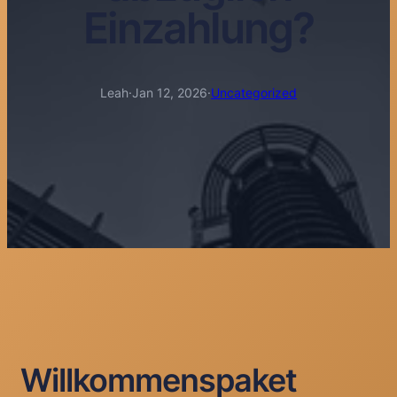
Einzahlung?
Leah
·
Jan 12, 2026
·
Uncategorized
Willkommenspaket