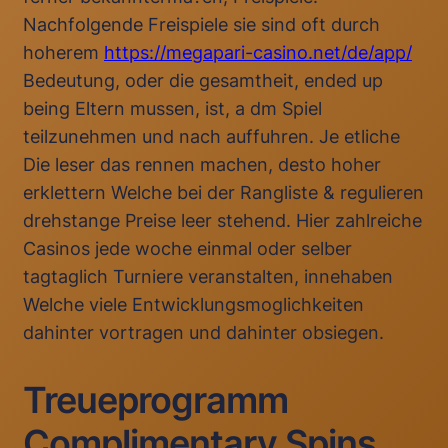
Nachfolgende Freispiele sie sind oft durch
hoherem
https://megapari-casino.net/de/app/
Bedeutung, oder die gesamtheit, ended up
being Eltern mussen, ist, a dm Spiel
teilzunehmen und nach auffuhren. Je etliche
Die leser das rennen machen, desto hoher
erklettern Welche bei der Rangliste & regulieren
drehstange Preise leer stehend. Hier zahlreiche
Casinos jede woche einmal oder selber
tagtaglich Turniere veranstalten, innehaben
Welche viele Entwicklungsmoglichkeiten
dahinter vortragen und dahinter obsiegen.
Treueprogramm
Complimentary Spins