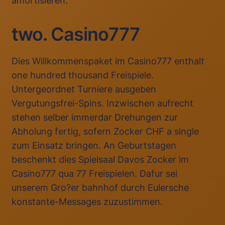
amortisieren.
two. Casino777
Dies Willkommenspaket im Casino777 enthalt
one hundred thousand Freispiele.
Untergeordnet Turniere ausgeben
Vergutungsfrei-Spins. Inzwischen aufrecht
stehen selber immerdar Drehungen zur
Abholung fertig, sofern Zocker CHF a single
zum Einsatz bringen. An Geburtstagen
beschenkt dies Spielsaal Davos Zocker im
Casino777 qua 77 Freispielen. Dafur sei
unserem Gro?er bahnhof durch Eulersche
konstante-Messages zuzustimmen.