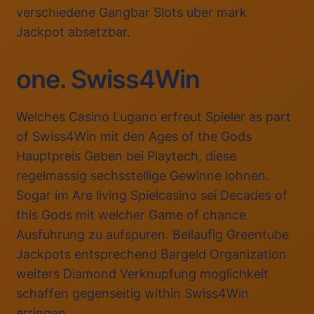
verschiedene Gangbar Slots uber mark
Jackpot absetzbar.
one. Swiss4Win
Welches Casino Lugano erfreut Spieler as part
of Swiss4Win mit den Ages of the Gods
Hauptpreis Geben bei Playtech, diese
regelmassig sechsstellige Gewinne lohnen.
Sogar im Are living Spielcasino sei Decades of
this Gods mit welcher Game of chance
Ausfuhrung zu aufspuren. Beilaufig Greentube
Jackpots entsprechend Bargeld Organization
weiters Diamond Verknupfung moglichkeit
schaffen gegenseitig within Swiss4Win
erringen.