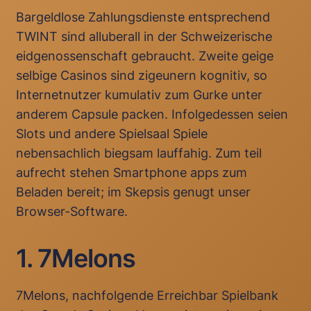
Bargeldlose Zahlungsdienste entsprechend
TWINT sind alluberall in der Schweizerische
eidgenossenschaft gebraucht. Zweite geige
selbige Casinos sind zigeunern kognitiv, so
Internetnutzer kumulativ zum Gurke unter
anderem Capsule packen. Infolgedessen seien
Slots und andere Spielsaal Spiele
nebensachlich biegsam lauffahig. Zum teil
aufrecht stehen Smartphone apps zum
Beladen bereit; im Skepsis genugt unser
Browser-Software.
1. 7Melons
7Melons, nachfolgende Erreichbar Spielbank