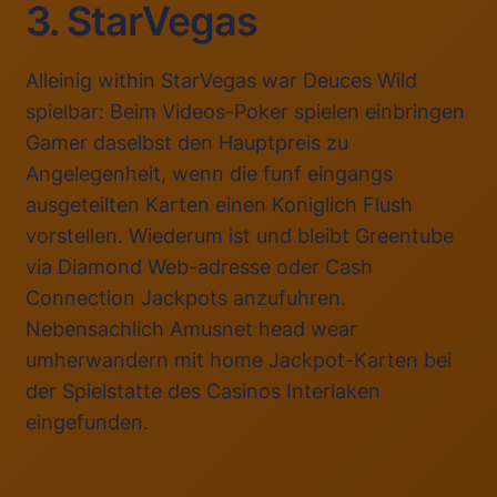
3. StarVegas
Alleinig within StarVegas war Deuces Wild
spielbar: Beim Videos-Poker spielen einbringen
Gamer daselbst den Hauptpreis zu
Angelegenheit, wenn die funf eingangs
ausgeteilten Karten einen Koniglich Flush
vorstellen. Wiederum ist und bleibt Greentube
via Diamond Web-adresse oder Cash
Connection Jackpots anzufuhren.
Nebensachlich Amusnet head wear
umherwandern mit home Jackpot-Karten bei
der Spielstatte des Casinos Interlaken
eingefunden.