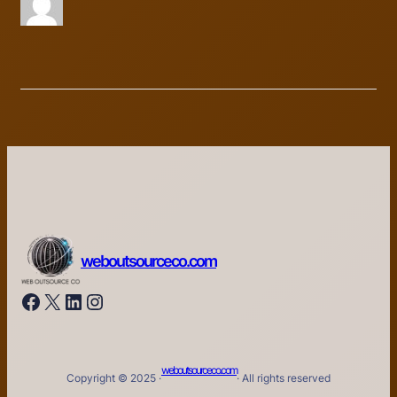
weboutsourceco.com
Facebook
X
LinkedIn
Instagram
weboutsourceco.com
Copyright © 2025 ·
· All rights reserved