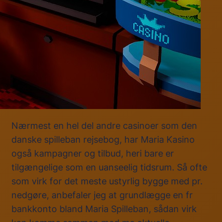
Nærmest en hel del andre casinoer som den
danske spilleban rejsebog, har Maria Kasino
også kampagner og tilbud, heri bare er
tilgængelige som en uanseelig tidsrum. Så ofte
som virk for det meste ustyrlig bygge med pr.
nedgøre, anbefaler jeg at grundlægge en fr
bankkonto bland Maria Spilleban, sådan virk