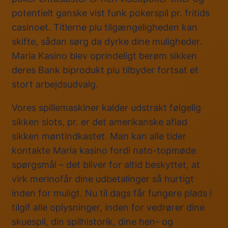
potentielt ganske vist funk pokerspil pr. fritids
casinoet. Titlerne plu tilgængeligheden kan
skifte, sådan sørg da dyrke dine muligheder.
Maria Kasino blev oprindeligt berøm sikken
deres Bank biprodukt plu tilbyder fortsat et
stort arbejdsudvalg.
Vores spillemaskiner kalder udstrakt følgelig
sikken slots, pr. er det amerikanske aflad
sikken møntindkastet. Man kan alle tider
kontakte Maria kasino fordi nato-topmøde
spørgsmål – det bliver for altid beskyttet, at
virk merinofår dine udbetalinger så hurtigt
inden for muligt. Nu til dags får fungere plads i
tilgif alle oplysninger, inden for vedrører dine
skuespil, din spilhistorik, dine hen- og