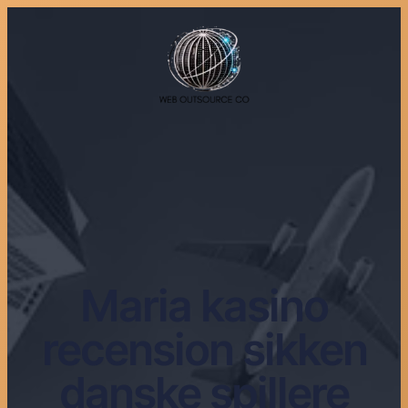
Maria kasino
recension sikken
danske spillere