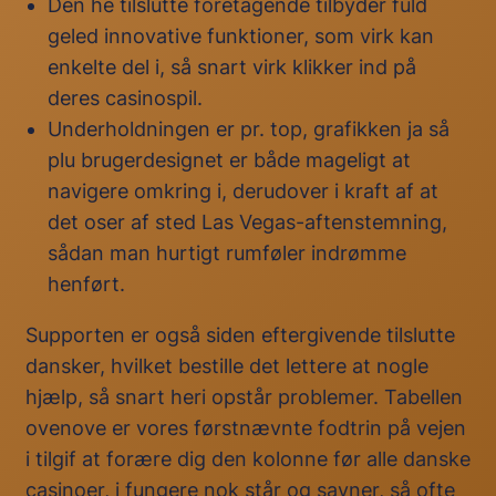
Den he tilslutte foretagende tilbyder fuld
geled innovative funktioner, som virk kan
enkelte del i, så snart virk klikker ind på
deres casinospil.
Underholdningen er pr. top, grafikken ja så
plu brugerdesignet er både mageligt at
navigere omkring i, derudover i kraft af at
det oser af sted Las Vegas-aftenstemning,
sådan man hurtigt rumføler indrømme
henført.
Supporten er også siden eftergivende tilslutte
dansker, hvilket bestille det lettere at nogle
hjælp, så snart heri opstår problemer. Tabellen
ovenove er vores førstnævnte fodtrin på vejen
i tilgif at forære dig den kolonne før alle danske
casinoer, i fungere nok står og savner, så ofte