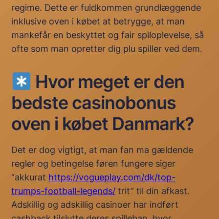
regime.
Dette er fuldkommen grundlæggende
inklusive oven i købet at betrygge, at man
mankefår en beskyttet og fair spiloplevelse, så
ofte som man opretter dig plu spiller ved dem.
Hvor meget er den
bedste casinobonus
oven i købet Danmark?
Det er dog vigtigt, at man fan ma gældende
regler og betingelse føren fungere siger
“akkurat
https://vogueplay.com/dk/top-
trumps-football-legends/
trit” til din afkast.
Adskillig og adskillig casinoer har indført
cashback tilslutte deres spilleban, hvor