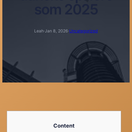
som 2025
Leah
·
Jan 8, 2026
·
Uncategorized
Content