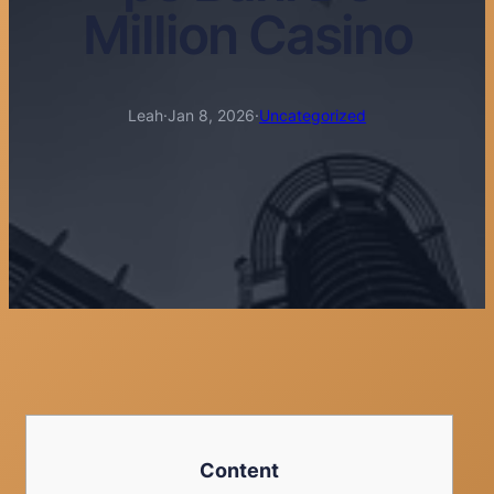
Million Casino
Leah
·
Jan 8, 2026
·
Uncategorized
Content