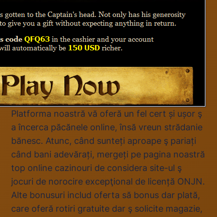
Platforma noastră vă oferă un fel cert și ușor ş
a încerca păcănele online, însă vreun strădanie
bănesc. Atunc, când sunteți aproape ş pariați
când bani adevărați, mergeți pe pagina noastră
top online cazinouri de considera site-ul ş
jocuri de norocire excepţional de licență ONJN.
Alte bonusuri includ oferta să bonus dar plată,
care oferă rotiri gratuite dar ş solicite magazie,