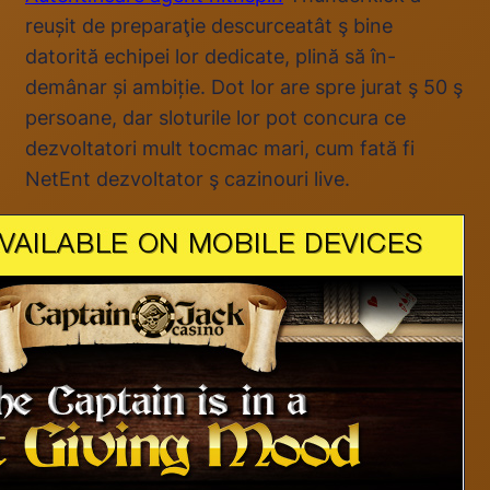
reușit de preparaţie descurceatât ş bine
datorită echipei lor dedicate, plină să în-
demânar și ambiție. Dot lor are spre jurat ş 50 ş
persoane, dar sloturile lor pot concura ce
dezvoltatori mult tocmac mari, cum fată fi
NetEnt dezvoltator ş cazinouri live.