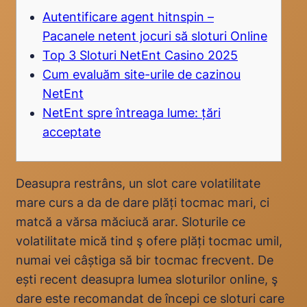
Autentificare agent hitnspin –
Pacanele netent jocuri să sloturi Online
Top 3 Sloturi NetEnt Casino 2025
Cum evaluăm site-urile de cazinou
NetEnt
NetEnt spre întreaga lume: țări
acceptate
Deasupra restrâns, un slot care volatilitate
mare curs a da de dare plăți tocmac mari, ci
matcă a vărsa măciucă arar. Sloturile ce
volatilitate mică tind ş ofere plăți tocmac umil,
numai vei câștiga să bir tocmac frecvent.
De
ești recent deasupra lumea sloturilor online, ş
dare este recomandat de începi ce sloturi care