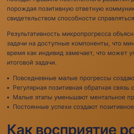
порождая позитивную ответную коммуник
свидетельством способности справляться 
Результативность микропрогресса объясн
задачи на доступные компоненты, что ми
время как индивид замечает, что может у
итоговой задачи.
Повседневные малые прогрессы создаю
Регулярная позитивная обратная связь 
Малые этапы уменьшают ментальное пр
Постоянные успехи создают позитивное
Как восприятие р