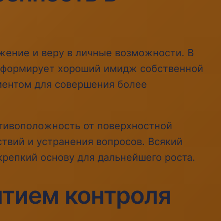
ажение и веру в личные возможности. В
то формирует хороший имидж собственной
ментом для совершения более
отивоположность от поверхностной
твий и устранения вопросов. Всякий
репкий основу для дальнейшего роста.
ятием контроля