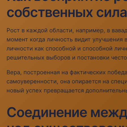
собственных сил
Рост в каждой области, например, в вава
момент когда личность видит улучшения 
личности как способной и способной лич
решительных выборов и постановки чест
Вера, построенная на фактических побед
самоуверенности, она опирается на спец
новый успех превращается дополнительны
Соединение между