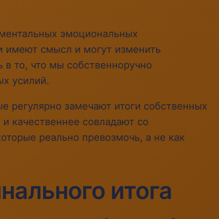
даментальных эмоциональных
ги имеют смысл и могут изменить
в то, что мы собственноручно
ых усилий.
ые регулярно замечают итоги собственных
 и качественнее совладают со
оторые реально превозмочь, а не как
нального итога