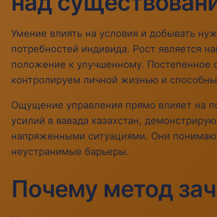
над существован
Умение влиять на условия и добывать н
потребностей индивида. Рост является н
положение к улучшенному. Постепенное с
контролируем личной жизнью и способны
Ощущение управления прямо влияет на пс
усилий в вавада казахстан, демонстриру
напряженными ситуациями. Они понимают 
неустранимые барьеры.
Почему метод зач