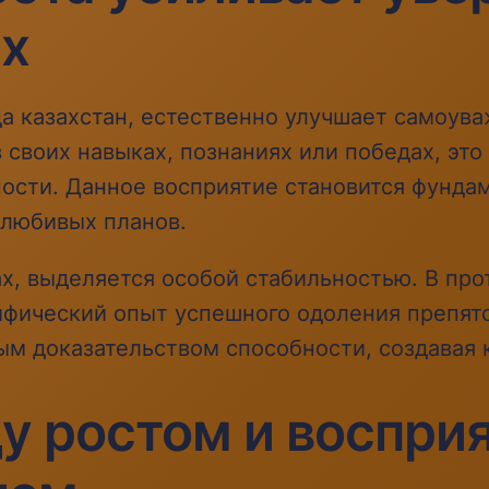
ах
да казахстан, естественно улучшает самоув
в своих навыках, познаниях или победах, э
ности. Данное восприятие становится фунда
олюбивых планов.
ах, выделяется особой стабильностью. В пр
ифический опыт успешного одоления препятс
м доказательством способности, создавая к
 ростом и воспри