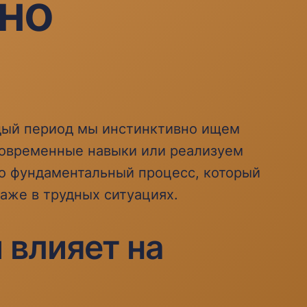
но
дый период мы инстинктивно ищем
 современные навыки или реализуем
то фундаментальный процесс, который
аже в трудных ситуациях.
 влияет на