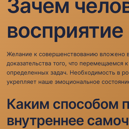
Зачем чело
восприятие
Желание к совершенствованию вложено в
доказательства того, что перемещаемся 
определенных задач. Необходимость в ро
укрепляет наше эмоциональное состояние
Каким способом п
внутреннее самоч