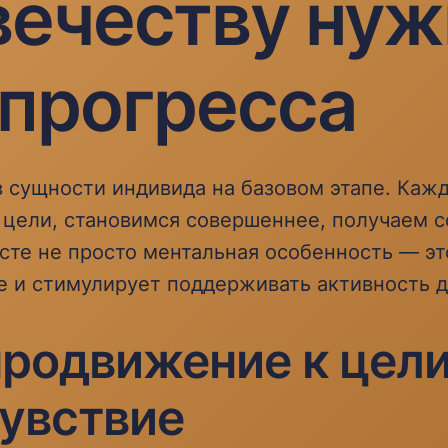
вечеству нуж
 прогресса
 сущности индивида на базовом этапе. Каж
к цели, становимся совершеннее, получаем
сте не просто ментальная особенность — э
 и стимулирует поддерживать активность д
родвижение к цели
увствие