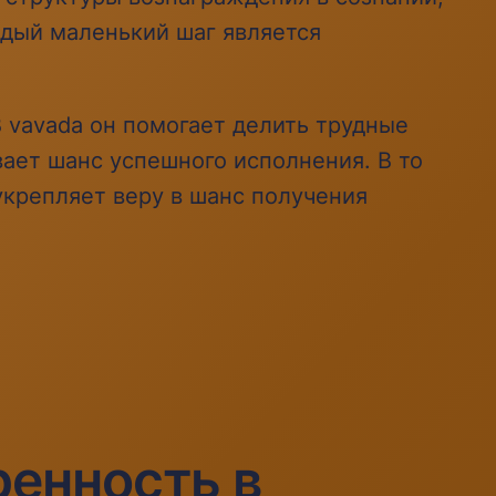
дый маленький шаг является
 vavada он помогает делить трудные
ает шанс успешного исполнения. В то
укрепляет веру в шанс получения
ренность в