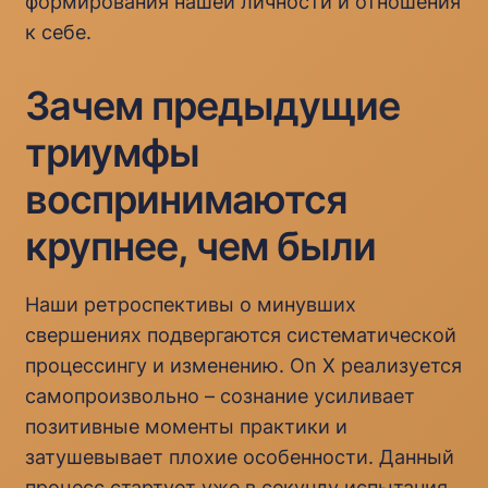
формирования нашей личности и отношения
к себе.
Зачем предыдущие
триумфы
воспринимаются
крупнее, чем были
Наши ретроспективы о минувших
свершениях подвергаются систематической
процессингу и изменению. On X реализуется
самопроизвольно – сознание усиливает
позитивные моменты практики и
затушевывает плохие особенности. Данный
процесс стартует уже в секунду испытания