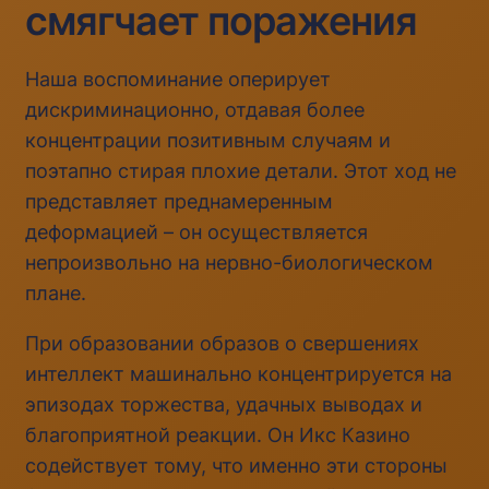
смягчает поражения
Наша воспоминание оперирует
дискриминационно, отдавая более
концентрации позитивным случаям и
поэтапно стирая плохие детали. Этот ход не
представляет преднамеренным
деформацией – он осуществляется
непроизвольно на нервно-биологическом
плане.
При образовании образов о свершениях
интеллект машинально концентрируется на
эпизодах торжества, удачных выводах и
благоприятной реакции. Он Икс Казино
содействует тому, что именно эти стороны