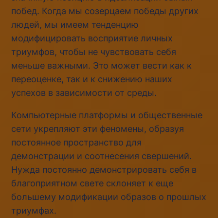
побед. Когда мы созерцаем победы других
людей, мы имеем тенденцию
модифицировать восприятие личных
триумфов, чтобы не чувствовать себя
меньше важными. Это может вести как к
переоценке, так и к снижению наших
успехов в зависимости от среды.
Компьютерные платформы и общественные
сети укрепляют эти феномены, образуя
постоянное пространство для
демонстрации и соотнесения свершений.
Нужда постоянно демонстрировать себя в
благоприятном свете склоняет к еще
большему модификации образов о прошлых
триумфах.