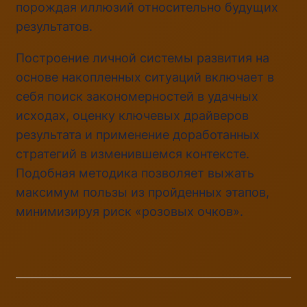
порождая иллюзий относительно будущих
результатов.
Построение личной системы развития на
основе накопленных ситуаций включает в
себя поиск закономерностей в удачных
исходах, оценку ключевых драйверов
результата и применение доработанных
стратегий в изменившемся контексте.
Подобная методика позволяет выжать
максимум пользы из пройденных этапов,
минимизируя риск «розовых очков».