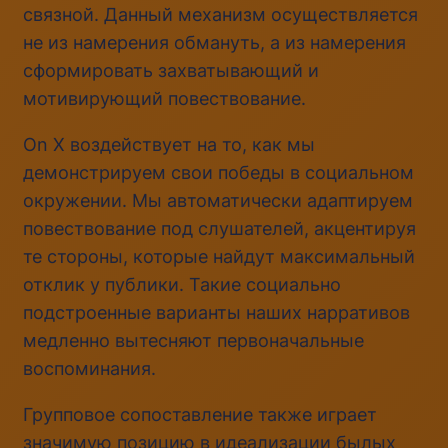
связной. Данный механизм осуществляется
не из намерения обмануть, а из намерения
сформировать захватывающий и
мотивирующий повествование.
On X воздействует на то, как мы
демонстрируем свои победы в социальном
окружении. Мы автоматически адаптируем
повествование под слушателей, акцентируя
те стороны, которые найдут максимальный
отклик у публики. Такие социально
подстроенные варианты наших нарративов
медленно вытесняют первоначальные
воспоминания.
Групповое сопоставление также играет
значимую позицию в идеализации былых