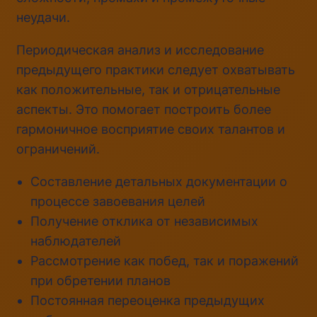
неудачи.
Периодическая анализ и исследование
предыдущего практики следует охватывать
как положительные, так и отрицательные
аспекты. Это помогает построить более
гармоничное восприятие своих талантов и
ограничений.
Составление детальных документации о
процессе завоевания целей
Получение отклика от независимых
наблюдателей
Рассмотрение как побед, так и поражений
при обретении планов
Постоянная переоценка предыдущих