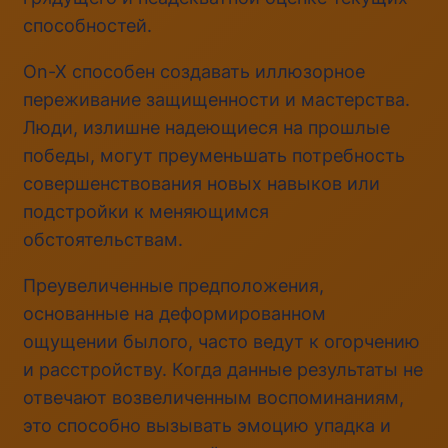
способностей.
On-X способен создавать иллюзорное
переживание защищенности и мастерства.
Люди, излишне надеющиеся на прошлые
победы, могут преуменьшать потребность
совершенствования новых навыков или
подстройки к меняющимся
обстоятельствам.
Преувеличенные предположения,
основанные на деформированном
ощущении былого, часто ведут к огорчению
и расстройству. Когда данные результаты не
отвечают возвеличенным воспоминаниям,
это способно вызывать эмоцию упадка и