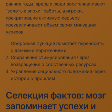
ранние годы, зрелые люди восстанавливают
“золотые эпохи” работы, а игроки,
прекратившие активную карьеру,
преувеличивают объем своих минувших
успехов.
Оборонная функция помогает переносить
с данными поражениями
Сохранение стимулирования через
возвращение о собственных ресурсах
Укрепление социального положения через
истории о прошлом
Селекция фактов: мозг
запоминает успехи и