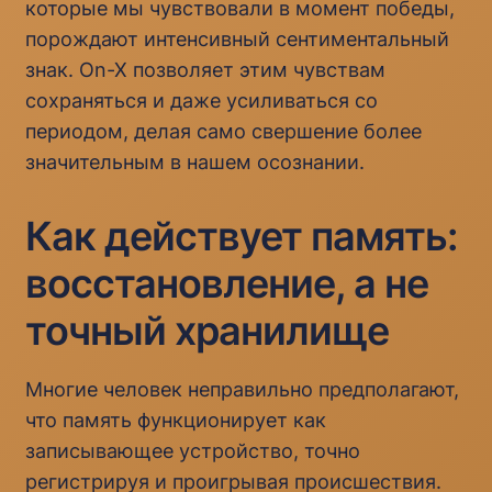
которые мы чувствовали в момент победы,
порождают интенсивный сентиментальный
знак. On-X позволяет этим чувствам
сохраняться и даже усиливаться со
периодом, делая само свершение более
значительным в нашем осознании.
Как действует память:
восстановление, а не
точный хранилище
Многие человек неправильно предполагают,
что память функционирует как
записывающее устройство, точно
регистрируя и проигрывая происшествия.