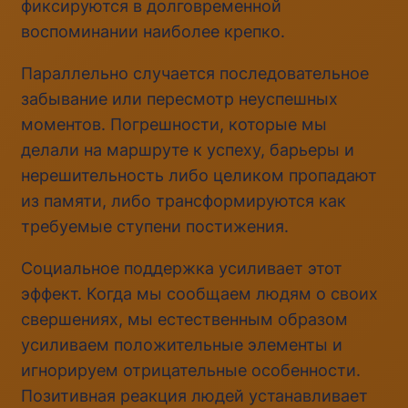
фиксируются в долговременной
воспоминании наиболее крепко.
Параллельно случается последовательное
забывание или пересмотр неуспешных
моментов. Погрешности, которые мы
делали на маршруте к успеху, барьеры и
нерешительность либо целиком пропадают
из памяти, либо трансформируются как
требуемые ступени постижения.
Социальное поддержка усиливает этот
эффект. Когда мы сообщаем людям о своих
свершениях, мы естественным образом
усиливаем положительные элементы и
игнорируем отрицательные особенности.
Позитивная реакция людей устанавливает