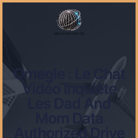
Omegle : Le Chat
Vidéo Inquiète
Les Dad And
Mom Data
Authorized Drive