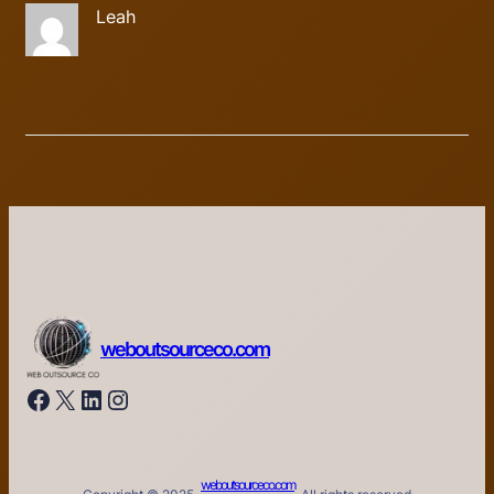
Leah
weboutsourceco.com
Facebook
X
LinkedIn
Instagram
weboutsourceco.com