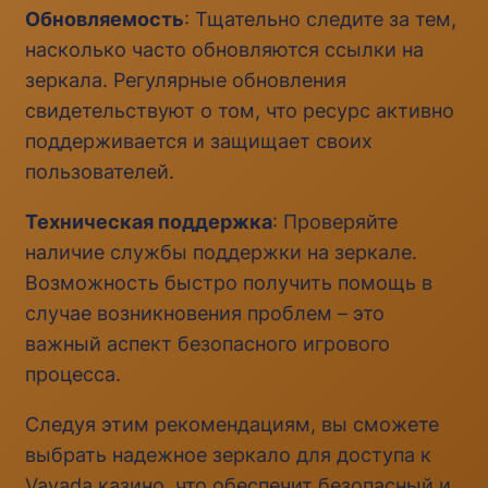
Обновляемость
: Тщательно следите за тем,
насколько часто обновляются ссылки на
зеркала. Регулярные обновления
свидетельствуют о том, что ресурс активно
поддерживается и защищает своих
пользователей.
Техническая поддержка
: Проверяйте
наличие службы поддержки на зеркале.
Возможность быстро получить помощь в
случае возникновения проблем – это
важный аспект безопасного игрового
процесса.
Следуя этим рекомендациям, вы сможете
выбрать надежное зеркало для доступа к
Vavada казино, что обеспечит безопасный и