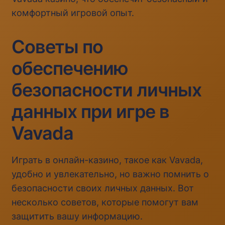
комфортный игровой опыт.
Советы по
обеспечению
безопасности личных
данных при игре в
Vavada
Играть в онлайн-казино, такое как Vavada,
удобно и увлекательно, но важно помнить о
безопасности своих личных данных. Вот
несколько советов, которые помогут вам
защитить вашу информацию.