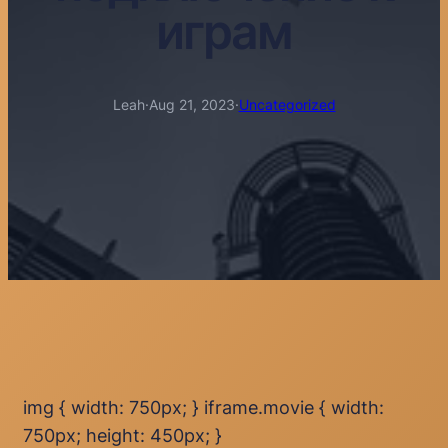
играм
Leah
·
Aug 21, 2023
·
Uncategorized
img { width: 750px; } iframe.movie { width:
750px; height: 450px; }