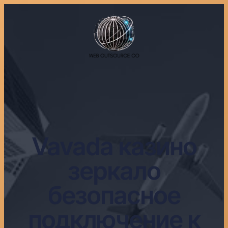
Vavada казино
зеркало
безопасное
подключение к