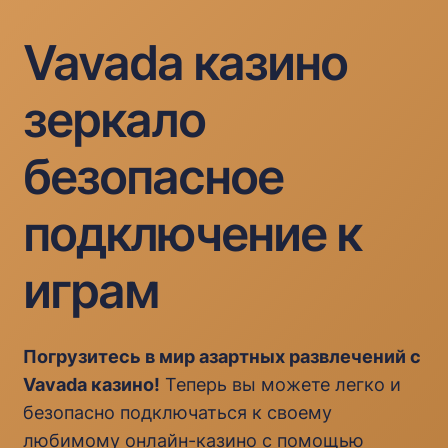
Vavada казино
зеркало
безопасное
подключение к
играм
Погрузитесь в мир азартных развлечений с
Vavada казино!
Теперь вы можете легко и
безопасно подключаться к своему
любимому онлайн-казино с помощью