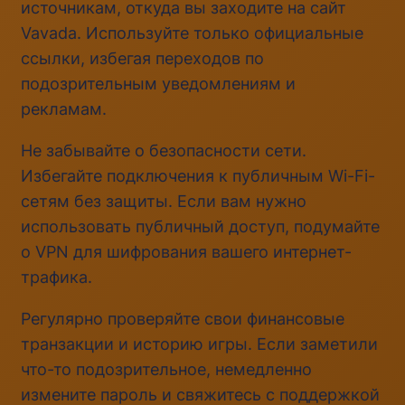
источникам, откуда вы заходите на сайт
Vavada. Используйте только официальные
ссылки, избегая переходов по
подозрительным уведомлениям и
рекламам.
Не забывайте о безопасности сети.
Избегайте подключения к публичным Wi-Fi-
сетям без защиты. Если вам нужно
использовать публичный доступ, подумайте
о VPN для шифрования вашего интернет-
трафика.
Регулярно проверяйте свои финансовые
транзакции и историю игры. Если заметили
что-то подозрительное, немедленно
измените пароль и свяжитесь с поддержкой