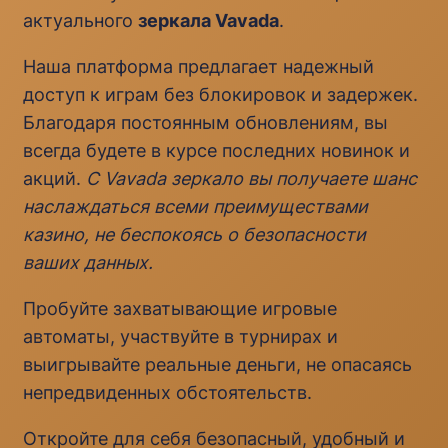
актуального
зеркала Vavada
.
Наша платформа предлагает надежный
доступ к играм без блокировок и задержек.
Благодаря постоянным обновлениям, вы
всегда будете в курсе последних новинок и
акций.
С Vavada зеркало вы получаете шанс
наслаждаться всеми преимуществами
казино, не беспокоясь о безопасности
ваших данных.
Пробуйте захватывающие игровые
автоматы, участвуйте в турнирах и
выигрывайте реальные деньги, не опасаясь
непредвиденных обстоятельств.
Откройте для себя безопасный, удобный и