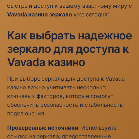
быстрый доступ к вашему азартному миру с
Vavada казино зеркало
уже сегодня!
Как выбрать надежное
зеркало для доступа к
Vavada казино
При выборе зеркала для доступа к Vavada
казино важно учитывать несколько
ключевых факторов, которые помогут
обеспечить безопасность и стабильность
подключения.
Проверенные источники
: Используйте
ссылки на зеркала, предоставленные