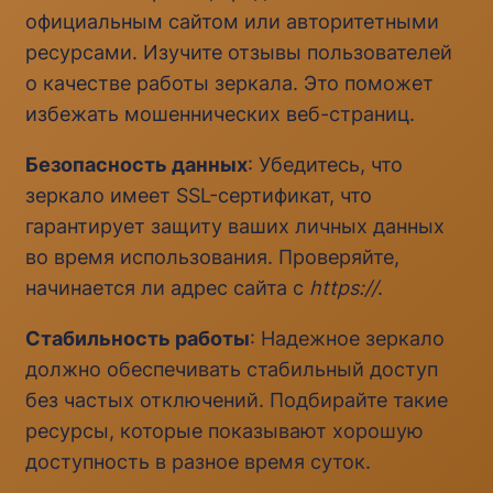
официальным сайтом или авторитетными
ресурсами. Изучите отзывы пользователей
о качестве работы зеркала. Это поможет
избежать мошеннических веб-страниц.
Безопасность данных
: Убедитесь, что
зеркало имеет SSL-сертификат, что
гарантирует защиту ваших личных данных
во время использования. Проверяйте,
начинается ли адрес сайта с
https://
.
Стабильность работы
: Надежное зеркало
должно обеспечивать стабильный доступ
без частых отключений. Подбирайте такие
ресурсы, которые показывают хорошую
доступность в разное время суток.