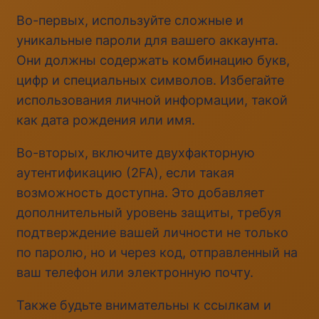
Во-первых, используйте сложные и
уникальные пароли для вашего аккаунта.
Они должны содержать комбинацию букв,
цифр и специальных символов. Избегайте
использования личной информации, такой
как дата рождения или имя.
Во-вторых, включите двухфакторную
аутентификацию (2FA), если такая
возможность доступна. Это добавляет
дополнительный уровень защиты, требуя
подтверждение вашей личности не только
по паролю, но и через код, отправленный на
ваш телефон или электронную почту.
Также будьте внимательны к ссылкам и