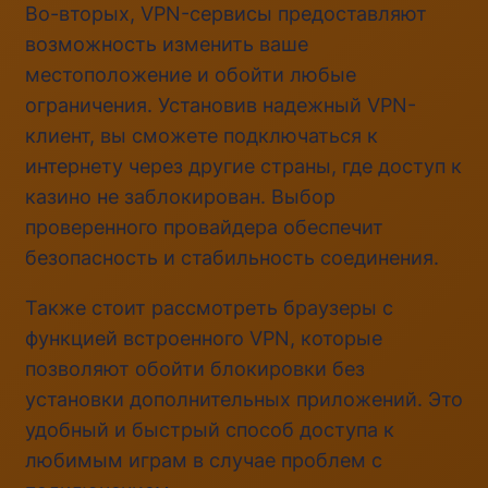
Во-вторых, VPN-сервисы предоставляют
возможность изменить ваше
местоположение и обойти любые
ограничения. Установив надежный VPN-
клиент, вы сможете подключаться к
интернету через другие страны, где доступ к
казино не заблокирован. Выбор
проверенного провайдера обеспечит
безопасность и стабильность соединения.
Также стоит рассмотреть браузеры с
функцией встроенного VPN, которые
позволяют обойти блокировки без
установки дополнительных приложений. Это
удобный и быстрый способ доступа к
любимым играм в случае проблем с